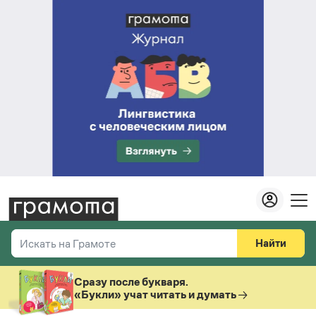
Найти
Искать на Грамоте
Везде
Справочная служба