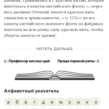
дневник, сравниваются с красной нитью, которая
Управление в русском языке
Правила русской орфографии и пунктуации
Словари русского языка как государственного
вплеталась в канаты английского флота: «...через
Словарь русских имён
(1956)
весь дневник Оттилии тянется красная нить
Словарь методических терминов
симпатии и привязанности...» (с 1776 г. во все
Справочники
канаты английского военного флота на фабриках
вплетали во всю длину одну красную нить, чтобы
Правила русской орфографии и пунктуации
уберечь канаты от кражи).
Русский язык. Краткий теоретический курс
для школьников
Письмовник
ЧИТАТЬ ДАЛЬШЕ
Справочник по пунктуации
Словарь-справочник трудностей
Профессор кислых щей
Проще пареной репы
Справочник по фразеологии
Азбучные истины
Словарь-справочник непростые слова
Все справочники портала
Алфавитный указатель
Журнал
а
б
в
г
д
е
ж
з
и
к
л
Новости и события