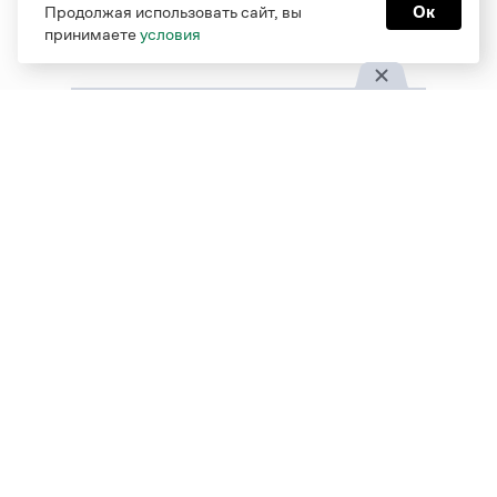
Продолжая использовать сайт, вы
Ок
принимаете
условия
Функционирует при финансовой поддержке Министерства
цифрового развития, связи и массовых коммуникаций
Российской Федерации
Перейти на старую версию
Грамоты
© Грамота.ru, 2000 – 2026
Свидетельство о регистрации СМИ: ЭЛ № ФС 77 - 84700,
выдано 10.02.2023
Дизайн — Мария Екимова /
Мотка
Реклама