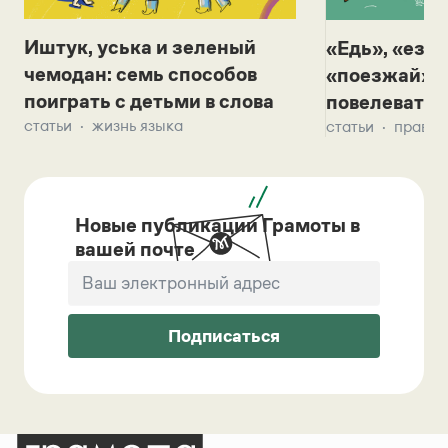
Иштук, уська и зеленый
«Едь», «езж
чемодан: семь способов
«поезжай»? 
поиграть с детьми в слова
повелевать 
статьи
жизнь языка
статьи
правил
Новые публикации Грамоты в
вашей почте
Подписаться