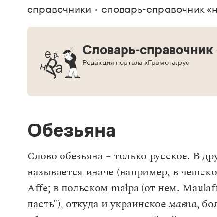
В. М
справочники
словарь-справочник «
Большой универсальный словарь русского языка
Спр
Сл
Русский орфографический словарь
Реда
Русское словесное ударение
Современный словарь иностранных слов
Вс
Все
Словарь-справочник
Словарь антонимов
Словарь методических терминов
Редакция портала «Грамота.ру»
Словарь русских имён
Словарь синонимов
Словарь собственных имён
Словарь трудностей русского языка
Управление в русском языке
Словари русского языка как государственного
Обезьяна
Слово обезьяна – только русское. В д
называется иначе (например, в чешско
Affe; в польском małpa (от нем. Maulaf
пасть"), откуда и украинское
мавпа
, б