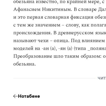
обезьяна известно, по крайней мере, 
Афанасием Никитиным. В словаре Даля 
и это первая словарная фиксация обез
с тем же значением
–
слову, как полаг
происхождения. В древнерусском языке
называют чехи
–
опица. Под влиянием 
моделей на -ан (а), -ян (а) (типа _поля
Преобразование шло таким образом: об
обезьяна.
ЧИТ
Нотабене