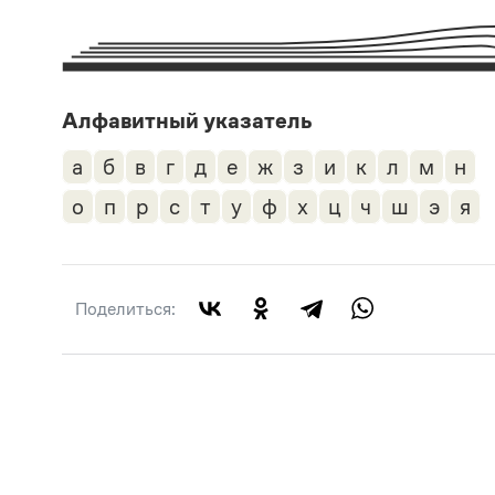
Алфавитный указатель
а
б
в
г
д
е
ж
з
и
к
л
м
н
о
п
р
с
т
у
ф
х
ц
ч
ш
э
я
Поделиться: