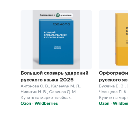
Большой словарь ударений
Орфографи
русского языка 2025
русского я
Антонова О. В.
,
Каленчук М. Л.
,
Букчина Б. З.
,
Никитин Н. В.
,
Савинов Д. М.
Чельцова Л. К.
Купить на маркетплейсах:
Купить на мар
Ozon
Wildberries
Ozon
Wildber