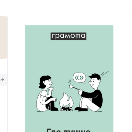
Рекомендуем
Учебник Грамоты
Правила русского языка: от азов до тонкостей
Интерактивные упражнения: от простого к
сложному
Скороговорки
Издательство
Словари
Научпоп
Учебники и справочники
Все книги