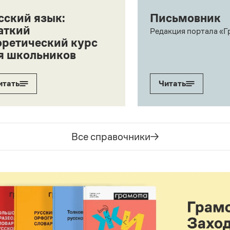
сский язык:
Письмовник
аткий
Редакция портала «Г
оретический курс
я школьников
итать
Читать
Все справочники