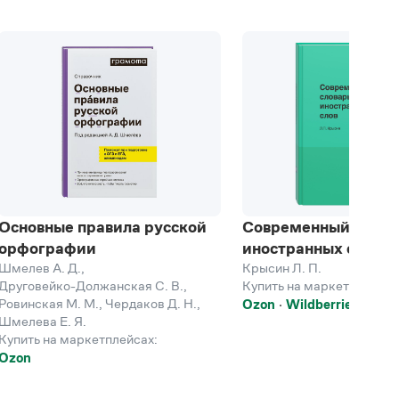
Основные правила русской
Современный слова
орфографии
иностранных слов
Шмелев А. Д.
,
Крысин Л. П.
Друговейко-Должанская С. В.
,
Купить на маркетплейсах
Ровинская М. М.
,
Чердаков Д. Н.
,
Ozon
Wildberries
Шмелева Е. Я.
Купить на маркетплейсах:
Ozon