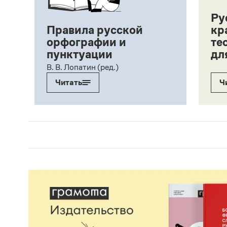
Ру
Правила русской
кр
орфографии и
те
пунктуации
дл
ий,
В. В. Лопатин (ред.)
Читать
Ч