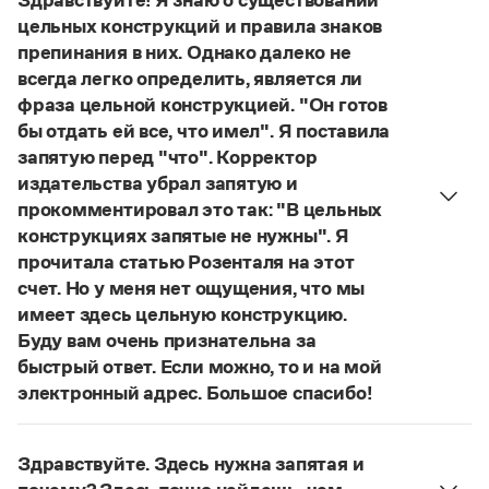
Здравствуйте! Я знаю о существований
Управление в русском языке
Правила русской орфографии и пунктуации
Страница ответа
Словари русского языка как государственного
цельных конструкций и правила знаков
Словарь русских имён
(1956)
препинания в них. Однако далеко не
Словарь методических терминов
всегда легко определить, является ли
Справочники
фраза цельной конструкцией. "Он готов
бы отдать ей все, что имел". Я поставила
Правила русской орфографии и пунктуации
запятую перед "что". Корректор
Русский язык. Краткий теоретический курс
издательства убрал запятую и
для школьников
прокомментировал это так: "В цельных
Письмовник
конструкциях запятые не нужны". Я
Справочник по пунктуации
Словарь-справочник трудностей
прочитала статью Розенталя на этот
Справочник по фразеологии
счет. Но у меня нет ощущения, что мы
Азбучные истины
имеет здесь цельную конструкцию.
Словарь-справочник непростые слова
Буду вам очень признательна за
Все справочники портала
быстрый ответ. Если можно, то и на мой
электронный адрес. Большое спасибо!
Действительно, в данном случае не приходится
Журнал
говорить о цельном по смыслу выражении
Здравствуйте. Здесь нужна запятая и
(термин из справочника по пунктуации
Новости и события