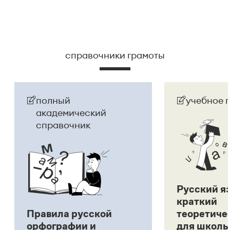
справочники грамоты
полный
учебное 
академический
справочник
Русский я
краткий
Правила русской
теоретиче
орфографии и
для школь