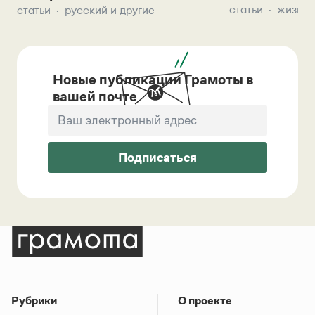
статьи
жизнь 
статьи
русский и другие
Новые публикации Грамоты в
вашей почте
Подписаться
Рубрики
О проекте