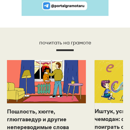
почитать на грамоте
Иштук, уськ
Пошлость, хюгге,
чемодан: се
глюггаведур и другие
поиграть с д
непереводимые слова