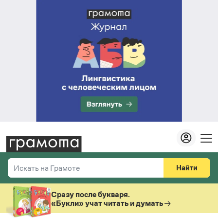
Найти
Искать на Грамоте
Везде
Справочная служба