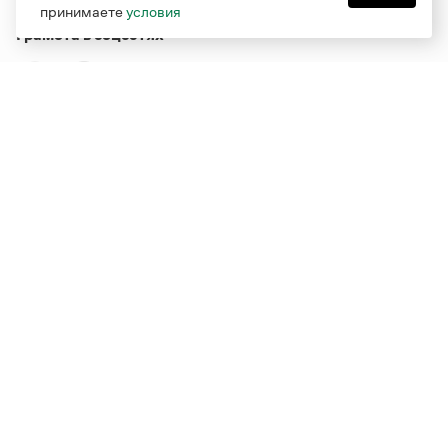
принимаете
условия
Грамота в соцсетях
Функционирует при финансовой поддержке Министерства
цифрового развития, связи и массовых коммуникаций
Российской Федерации
Перейти на старую версию
Грамоты
© Грамота.ru, 2000 – 2026
Свидетельство о регистрации СМИ: ЭЛ № ФС 77 - 84700,
выдано 10.02.2023
Дизайн — Мария Екимова /
Мотка
Реклама