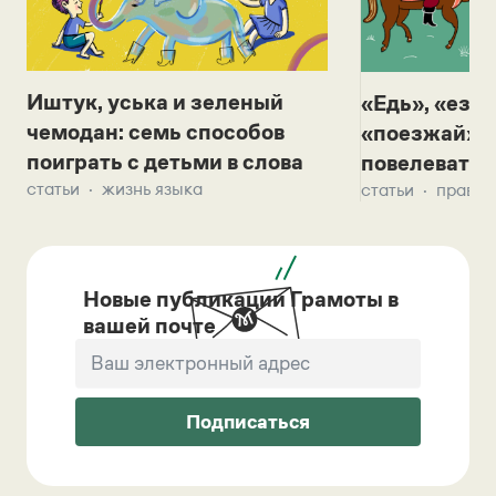
Иштук, уська и зеленый
«Едь», «езж
чемодан: семь способов
«поезжай»? 
поиграть с детьми в слова
повелевать 
статьи
жизнь языка
статьи
правил
Новые публикации Грамоты в
вашей почте
Подписаться