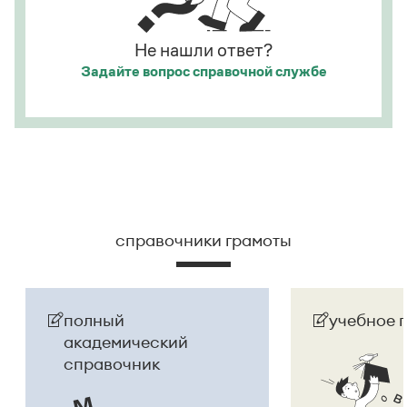
разные единицы, между которыми ставится знак
препинания:
Ага, щас!
;
Ага! Щас!
Не нашли ответ?
Страница ответа
Задайте вопрос
справочной службе
справочники грамоты
полный
учебное 
академический
справочник