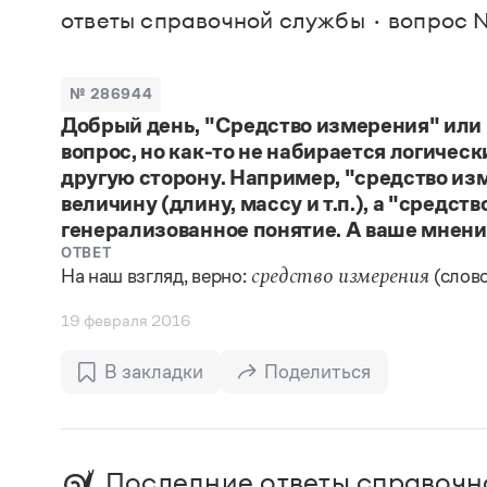
В. М
ответы справочной службы
вопрос 
Большой универсальный словарь русского языка
Спр
Сл
Русский орфографический словарь
Реда
Русское словесное ударение
Современный словарь иностранных слов
Вс
№ 286944
Все
Словарь антонимов
Добрый день, "Средство измерения" или
Словарь методических терминов
вопрос, но как-то не набирается логическ
Словарь русских имён
Словарь синонимов
другую сторону. Например, "средство изм
Словарь собственных имён
величину (длину, массу и т.п.), а "средст
Словарь трудностей русского языка
генерализованное понятие. А ваше мнен
Управление в русском языке
ОТВЕТ
Словари русского языка как государственного
На наш взгляд, верно:
(слов
средство измерения
19 февраля 2016
В закладки
Поделиться
Последние ответы справочн