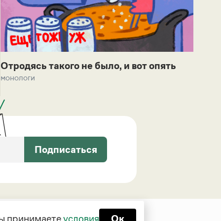
Отродясь такого не было, и вот опять
монологи
Подписаться
 вы принимаете
условия
Ок