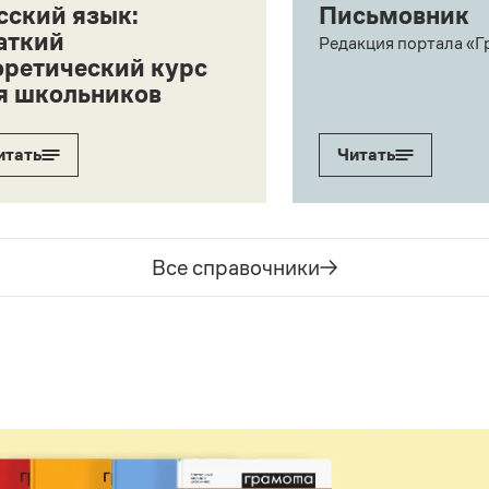
сский язык:
Письмовник
аткий
Редакция портала «Г
оретический курс
я школьников
итать
Читать
Все справочники