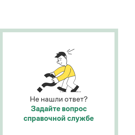
Рекомендуем
Учебник Грамоты
Правила русского языка: от азов до тонкостей
Интерактивные упражнения: от простого к
сложному
Скороговорки
Издательство
Словари
Научпоп
Не нашли ответ?
Учебники и справочники
Все книги
Задайте вопрос
справочной службе