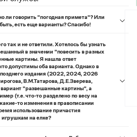
но ли говорить "погодная примета"? Или
быть, есть еще варианты? Спасибо!
 литературного языка. Употребляются также
приметы о погоде
;
приметы, относящиеся
го так и не ответили. Хотелось бы узнать
ешанный в значении "повесить в разных
нные картины. Я нашла ответ
 что допустимы оба варианта. Однако в
 позднего издания (2022, 2024, 2026
ирогова, В.М.Татарова, Д.Е.Зверева,
 вариант "развешанные картины", а
ер (т.е. что-то разделено по весу на
 какие-то изменения в правописании
время использование причастия
 игрушкам на елке?
торы пособий, о которых Вы говорите, почему-то
й русского языка, в которых указан глагол