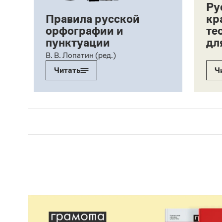
Ру
Правила русской
кр
орфографии и
те
пунктуации
дл
ий,
В. В. Лопатин (ред.)
Читать
Ч