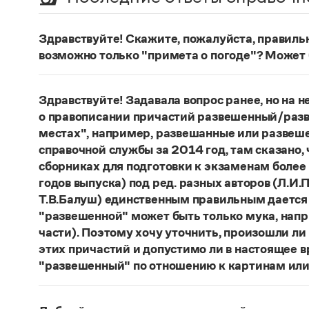
Здравствуйте! Скажите, пожалуйста, правиль
возможно только "примета о погоде"? Может 
Сочетание
погодные приметы
отвечает нормам
сочетания
приметы
(
хорошей, плохой
)
погоды
;
Здравствуйте! Задавала вопрос ранее, но на не
к погоде
.
о правописании причастий развешенный/разв
местах", например, развешанные или развеше
Страница ответа
справочной службы за 2014 год, там сказано,
сборниках для подготовки к экзаменам более
годов выпуска) под ред. разных авторов (Л.И.П
Т.В.Балуш) единственным правильным дается
"развешенной" может быть только мука, наприм
части). Поэтому хочу уточнить, произошли ли
этих причастий и допустимо ли в настоящее 
"развешенный" по отношению к картинам или
ответ
Наш
2014 года по-прежнему актуален. Ав
игнорируют рекомендации нормативных словаре