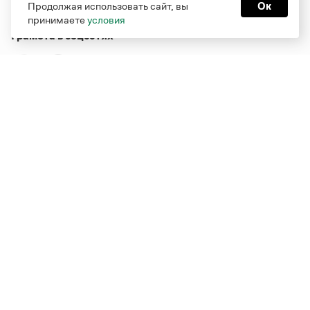
Продолжая использовать сайт, вы
Ок
принимаете
условия
Грамота в соцсетях
Функционирует при финансовой поддержке Министерства
цифрового развития, связи и массовых коммуникаций
Российской Федерации
Перейти на старую версию
Грамоты
© Грамота.ru, 2000 – 2026
Свидетельство о регистрации СМИ: ЭЛ № ФС 77 - 84700,
выдано 10.02.2023
Дизайн — Мария Екимова /
Мотка
Реклама