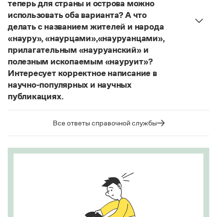
теперь для страны и острова можно
Страница ответа
использовать оба варианта? А что
делать с названием жителей и народа
«науру», «наурцами»,«науруанцами»,
прилагательным «науруанский» и
полезным ископаемым «науруит»?
Интересует корректное написание в
научно-популярных и научных
публикациях.
Изменение касается только официального
названия государства. Все остальные слова,
Все ответы справочной службы
образованные от топонима
Науру
, никуда из
русского языка не делись и по-прежнему могут
быть использованы в любых текстах. Здесь
можно осторожно вспомнить (хотя мы и вступаем
на скользкую дорожку, уводящую в бездну
острейших дискуссий), что в русском языке
осталось прилагательное
белорусский
, хотя
официальное название государства изменилось