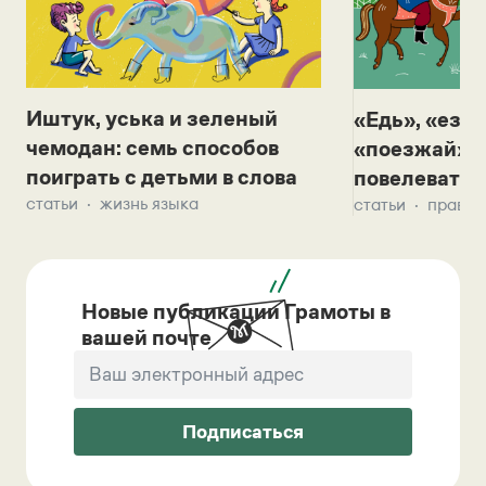
Иштук, уська и зеленый
«Едь», «езж
чемодан: семь способов
«поезжай»? 
поиграть с детьми в слова
повелевать 
статьи
жизнь языка
статьи
правил
Новые публикации Грамоты в
вашей почте
Подписаться