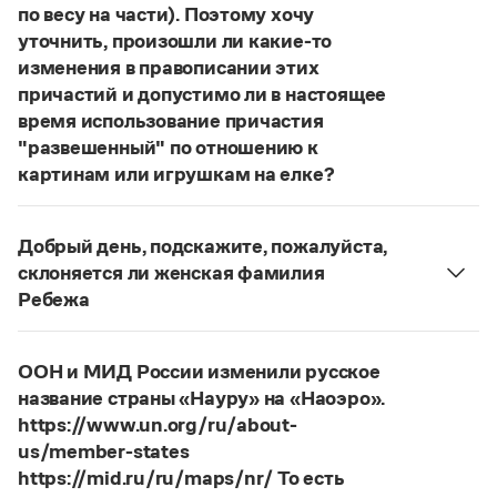
Статьи
по весу на части). Поэтому хочу
Монологи
уточнить, произошли ли какие-то
Интервью
изменения в правописании этих
Лекции и подкасты
причастий и допустимо ли в настоящее
Рекомендуем
время использование причастия
"развешенный" по отношению к
картинам или игрушкам на елке?
Учебник Грамоты
ответ
Наш
2014 года по-прежнему актуален.
Авторы пособий, о которых Вы говорите, почему-
Правила русского языка: от азов до тонкостей
Добрый день, подскажите, пожалуйста,
то игнорируют рекомендации нормативных
Интерактивные упражнения: от простого к сложному
склоняется ли женская фамилия
Скороговорки
словарей русского языка, в которых указан глагол
Ребежа
развесить
(от него образована форма
Фамилия
Ребежа
склоняется (и мужская,
развешенный
) со значением «повесить в разных
и женская).
местах (несколько, много предметов)». Ср.:
Издательство
ООН и МИД России изменили русское
Страница ответа
Я знаю, что на стенах своей квартиры вы
название страны «Науру» на «Наоэро».
Словари
развесили разные географические карты
https://www.un.org/ru/about-
Научпоп
(И. С. Тургенев. Бретер). И эти карты, безусловно,
us/member-states
Учебники и справочники
развешены.
https://mid.ru/ru/maps/nr/ То есть
Все книги