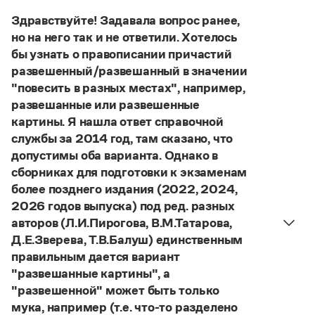
Управление в русском языке
Правила русской орфографии и пунктуации
Словари русского языка как государственного
Здравствуйте! Задавала вопрос ранее,
Словарь русских имён
(1956)
но на него так и не ответили. Хотелось
Словарь методических терминов
бы узнать о правописании причастий
Справочники
развешенный/развешанный в значении
"повесить в разных местах", например,
Правила русской орфографии и пунктуации
развешанные или развешенные
Русский язык. Краткий теоретический курс
картины. Я нашла ответ справочной
для школьников
службы за 2014 год, там сказано, что
Письмовник
Справочник по пунктуации
допустимы оба варианта. Однако в
Словарь-справочник трудностей
сборниках для подготовки к экзаменам
Справочник по фразеологии
более позднего издания (2022, 2024,
Азбучные истины
2026 годов выпуска) под ред. разных
Словарь-справочник непростые слова
авторов (Л.И.Пирогова, В.М.Татарова,
Все справочники портала
Д.Е.Зверева, Т.В.Балуш) единственным
правильным дается вариант
"развешанные картины", а
Журнал
"развешенной" может быть только
мука, например (т.е. что-то разделено
Новости и события