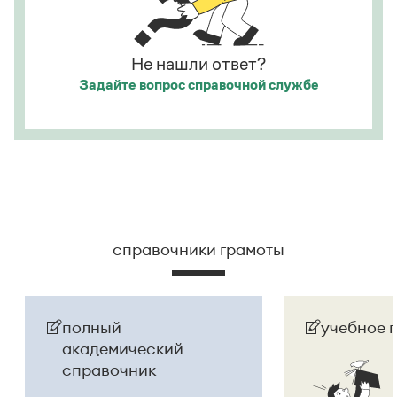
на
Республика Беларусь
. И
молдаване
остались в
русском языке
молдаванами
, когда государство
официально стало
Молдовой
.
Не нашли ответ?
Задайте вопрос
справочной службе
Страница ответа
справочники грамоты
полный
учебное 
академический
справочник