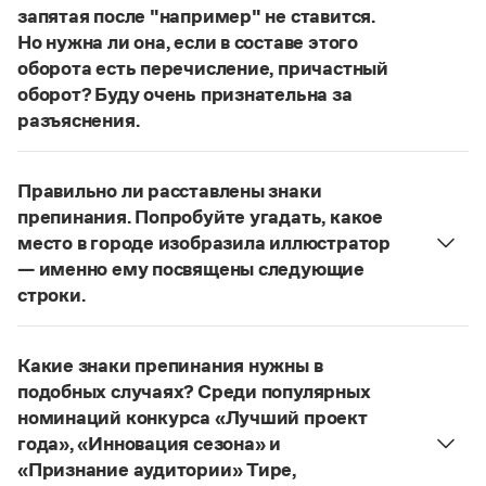
Статьи
запятая после "например" не ставится.
Монологи
Но нужна ли она, если в составе этого
Интервью
оборота есть перечисление, причастный
Лекции и подкасты
оборот? Буду очень признательна за
Рекомендуем
разъяснения.
«Правил русской орфографии и пунктуации»
В § 94
под ред. В. В. Лопатина говорится, что вводные
Учебник Грамоты
Правильно ли расставлены знаки
слова и сочетания слов, стоящие на границе
препинания. Попробуйте угадать, какое
частей сложного предложения и относящиеся к
Правила русского языка: от азов до тонкостей
место в городе изобразила иллюстратор
Интерактивные упражнения: от простого к сложному
следующему за ними предложению,
— именно ему посвящены следующие
Скороговорки
не отделяются от него запятой:
Послышался
строки.
резкий стук, должно быть сорвалась ставня
(Ч.).
Нужно закрыть запятой придаточную часть:
По этому правилу запятая после
например
Попробуйте угадать, какое место в городе
Издательство
не нужна:
Мотивы совершения преступления у
Какие знаки препинания нужны в
изобразила иллюстратор, — именно ему
соучастников могут быть разными, например
подобных случаях? Среди популярных
посвящены следующие строки
.
Словари
подстрекатель действует по мотивам
номинаций конкурса «Лучший проект
Научпоп
Страница ответа
национальной ненависти или вражды,
года», «Инновация сезона» и
Учебники и справочники
а исполнитель — из корыстных побуждений
.
«Признание аудитории» Тире,
Все книги