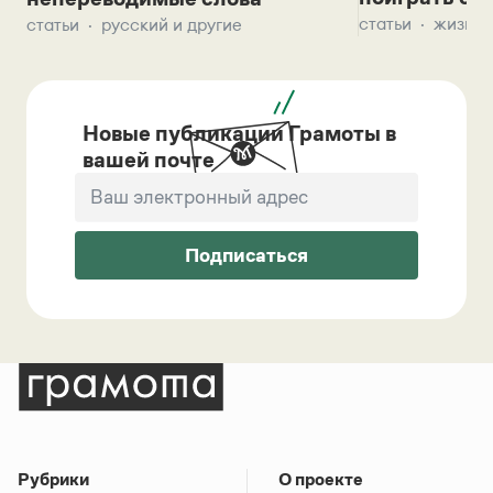
статьи
жизнь 
статьи
русский и другие
Новые публикации Грамоты в
вашей почте
Подписаться
Рубрики
О проекте