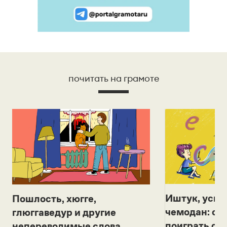
почитать на грамоте
Иштук, уськ
Пошлость, хюгге,
чемодан: се
глюггаведур и другие
поиграть с д
непереводимые слова