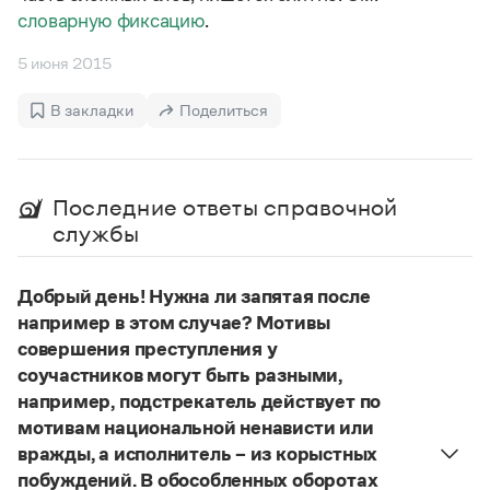
Управление в русском языке
Правила русской орфографии и пунктуации
Словари русского языка как государственного
словарную фиксацию
.
Словарь русских имён
(1956)
Словарь методических терминов
5 июня 2015
Справочники
В закладки
Поделиться
Правила русской орфографии и пунктуации
Русский язык. Краткий теоретический курс
для школьников
Последние ответы справочной
Письмовник
службы
Справочник по пунктуации
Словарь-справочник трудностей
Справочник по фразеологии
Добрый день! Нужна ли запятая после
Азбучные истины
например в этом случае? Мотивы
Словарь-справочник непростые слова
Все справочники портала
совершения преступления у
соучастников могут быть разными,
например, подстрекатель действует по
мотивам национальной ненависти или
Журнал
вражды, а исполнитель – из корыстных
побуждений. В обособленных оборотах
Новости и события