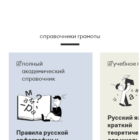
справочники грамоты
полный
учебное 
академический
справочник
Русский я
краткий
Правила русской
теоретиче