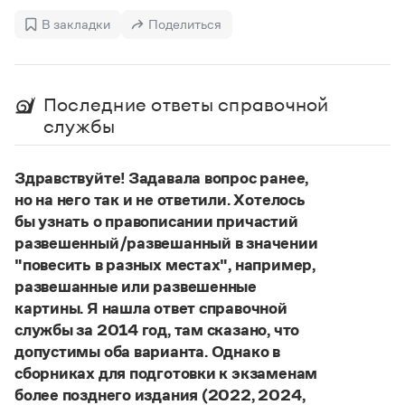
Управление в русском языке
Правила русской орфографии и пунктуации
Словари русского языка как государственного
В закладки
Поделиться
Словарь русских имён
(1956)
Словарь методических терминов
Справочники
Последние ответы справочной
службы
Правила русской орфографии и пунктуации
Русский язык. Краткий теоретический курс
для школьников
Здравствуйте! Задавала вопрос ранее,
Письмовник
Справочник по пунктуации
но на него так и не ответили. Хотелось
Словарь-справочник трудностей
бы узнать о правописании причастий
Справочник по фразеологии
развешенный/развешанный в значении
Азбучные истины
"повесить в разных местах", например,
Словарь-справочник непростые слова
развешанные или развешенные
Все справочники портала
картины. Я нашла ответ справочной
службы за 2014 год, там сказано, что
допустимы оба варианта. Однако в
Журнал
сборниках для подготовки к экзаменам
более позднего издания (2022, 2024,
Новости и события