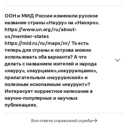
Фамилия
Ребежа
склоняется (и мужская,
развешенный
) со значением «повесить в разных
и женская).
местах (несколько, много предметов)». Ср.:
ООН и МИД России изменили русское
Страница ответа
Я знаю, что на стенах своей квартиры вы
название страны «Науру» на «Наоэро».
развесили разные географические карты
https://www.un.org/ru/about-
(И. С. Тургенев, Бретер). И эти карты, безусловно,
us/member-states
развешены.
https://mid.ru/ru/maps/nr/ То есть
теперь для страны и острова можно
Страница ответа
использовать оба варианта? А что
делать с названием жителей и народа
«науру», «наурцами»,«науруанцами»,
прилагательным «науруанский» и
полезным ископаемым «науруит»?
Интересует корректное написание в
научно-популярных и научных
публикациях.
Изменение касается только официального
названия государства. Все остальные слова,
Все ответы справочной службы
образованные от топонима
Науру
, никуда из