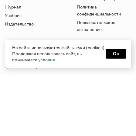
Журнал
Политика
конфиденциальности
Учебник
Пользовательское
Издательство
соглашение
На сайте используются файлы куки (cookies).
Продолжая использовать сайт, вы
Ок
принимаете
условия
Грамота в соцсетях
Функционирует при финансовой поддержке Министерства
цифрового развития, связи и массовых коммуникаций
Российской Федерации
Перейти на старую версию
Грамоты