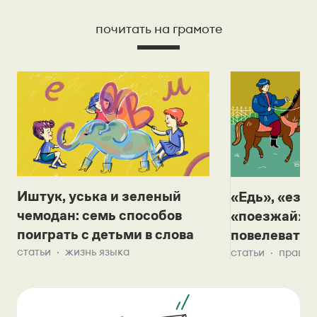
почитать на грамоте
Иштук, уська и зеленый
«Едь», «езж
чемодан: семь способов
«поезжай»? 
поиграть с детьми в слова
повелевать 
статьи
жизнь языка
статьи
правил