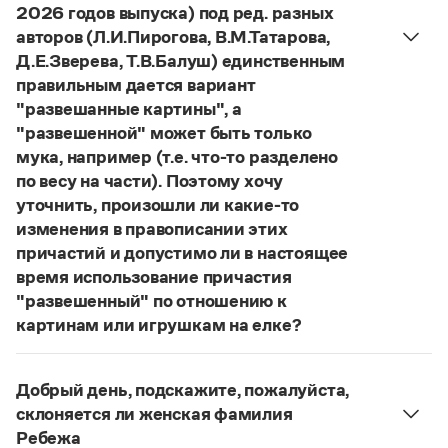
Статьи
2026 годов выпуска) под ред. разных
Монологи
авторов (Л.И.Пирогова, В.М.Татарова,
Интервью
Д.Е.Зверева, Т.В.Балуш) единственным
Лекции и подкасты
правильным дается вариант
Рекомендуем
"развешанные картины", а
"развешенной" может быть только
мука, например (т.е. что-то разделено
Учебник Грамоты
по весу на части). Поэтому хочу
уточнить, произошли ли какие-то
Правила русского языка: от азов до тонкостей
изменения в правописании этих
Интерактивные упражнения: от простого к сложному
Скороговорки
причастий и допустимо ли в настоящее
время использование причастия
"развешенный" по отношению к
картинам или игрушкам на елке?
Издательство
ответ
Наш
2014 года по-прежнему актуален.
Словари
Авторы пособий, о которых Вы говорите, почему-
Добрый день, подскажите, пожалуйста,
Научпоп
то игнорируют рекомендации нормативных
Учебники и справочники
склоняется ли женская фамилия
словарей русского языка, в которых указан глагол
Все книги
Ребежа
развесить
(от него образована форма