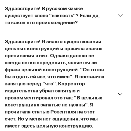
Управление в русском языке
Правила русской орфографии и пунктуации
Словари русского языка как государственного
Здравствуйте! В русском языке
Словарь русских имён
(1956)
существует слово "ыжлость"? Если да,
Словарь методических терминов
то какое его происхождение?
Справочники
Нет, не существует и не существовало. Это
выдуманное слово.
Правила русской орфографии и пунктуации
Здравствуйте! Я знаю о существований
Страница ответа
Русский язык. Краткий теоретический курс
цельных конструкций и правила знаков
для школьников
препинания в них. Однако далеко не
Письмовник
всегда легко определить, является ли
Справочник по пунктуации
фраза цельной конструкцией. "Он готов
Словарь-справочник трудностей
Справочник по фразеологии
бы отдать ей все, что имел". Я поставила
Азбучные истины
запятую перед "что". Корректор
Словарь-справочник непростые слова
издательства убрал запятую и
Все справочники портала
прокомментировал это так: "В цельных
конструкциях запятые не нужны". Я
прочитала статью Розенталя на этот
Журнал
счет. Но у меня нет ощущения, что мы
имеет здесь цельную конструкцию.
Новости и события