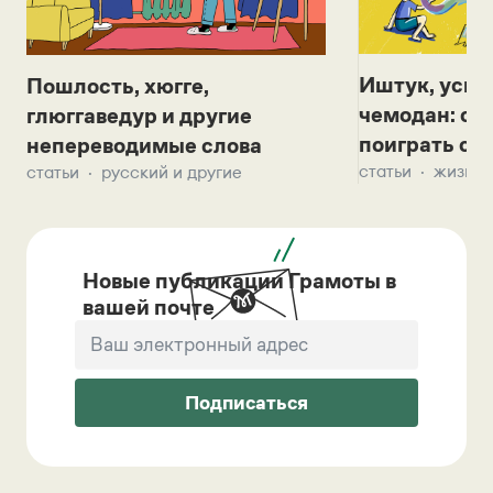
Иштук, уськ
Пошлость, хюгге,
чемодан: се
глюггаведур и другие
поиграть с д
непереводимые слова
статьи
жизнь 
статьи
русский и другие
Новые публикации Грамоты в
вашей почте
Подписаться