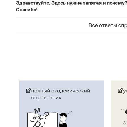
Здравствуйте. Здесь нужна запятая и почему?
— сложноподчиненное местоименно-соотносит
Спасибо!
всё
.
Запятая нужна, она отделяет части сложнопод
Страница ответа
представляет собой инфинитивное предложени
Все ответы сп
Страница ответа
полный академический
у
справочник