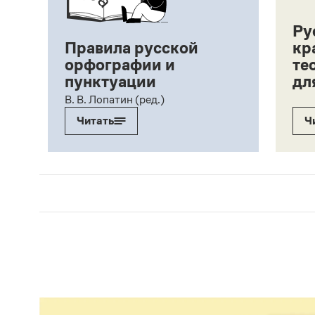
Ру
Правила русской
кр
орфографии и
те
пунктуации
дл
ий,
В. В. Лопатин (ред.)
Читать
Ч