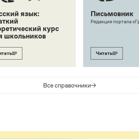
сский язык:
Письмовник
аткий
Редакция портала «Г
оретический курс
я школьников
итать
Читать
Все справочники