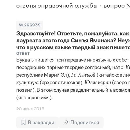
В. М
ответы справочной службы
вопрос 
Большой универсальный словарь русского языка
Спр
Сл
Русский орфографический словарь
Реда
Русское словесное ударение
Современный словарь иностранных слов
Вс
№ 266939
Все
Словарь антонимов
Здравствуйте! Ответьте, пожалуйста, ка
Словарь методических терминов
лауреата этого года Синъя Яманака? Неу
Словарь русских имён
Словарь синонимов
что в русском языке твердый знак пишетс
Словарь собственных имён
ОТВЕТ
Словарь трудностей русского языка
Буква
пишется при передаче иноязычных собств
ъ
Управление в русском языке
передающих парные твердые согласные), напр:
К
Словари русского языка как государственного
республике Марий Эл),
(китайское ли
Го Хэнъюй
(археологическая),
(озеро 
культура
Ювясъярви
поэзии). В этом случае разделительный
возмож
ъ
(японское имя).
20 июня 2018
В закладки
Поделиться