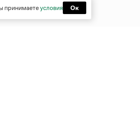
 вы принимаете
условия
Ок
Функционирует при финансовой
поддержке Министерства цифрового
развития, связи и массовых
коммуникаций Российской Федерации
Перейти на старую версию
Грамоты