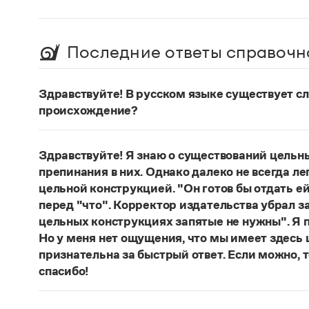
Последние ответы справочн
Здравствуйте! В русском языке существует сло
происхождение?
Нет, не существует и не существовало. Это вы
Страница ответа
Здравствуйте! Я знаю о существований цельн
препинания в них. Однако далеко не всегда ле
цельной конструкцией. "Он готов бы отдать ей
перед "что". Корректор издательства убрал з
цельных конструкциях запятые не нужны". Я п
Но у меня нет ощущения, что мы имеет здесь
признательна за быстрый ответ. Если можно, 
спасибо!
Действительно, в данном случае не приходитс
(термин из справочника по пунктуации Д. Э. Ро