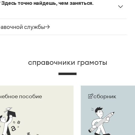
 Здесь точно найдешь, чем заняться.
ельное предложение с соотносительным словом
чиненного предложения (придаточная часть
е).
равочной службы
справочники грамоты
чебное пособие
сборник