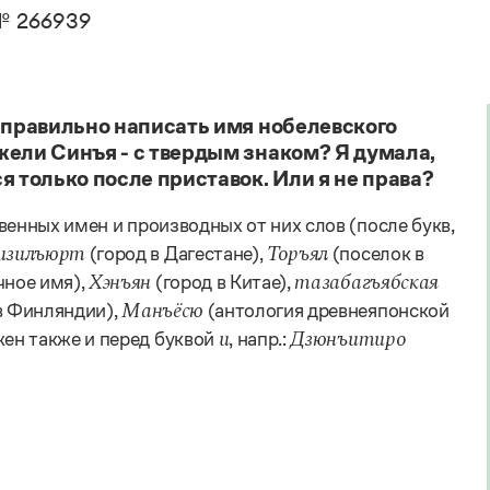
. Пахомов, В. В. Свинцов, И. В. Филатова
Справочники
№ 266939
авочник по фразеологии
овари русского языка как государственного
кция портала «Грамота.ру»
Правила русской орфографии и пунктуации
Русский язык. Краткий теоретический курс
е словари
для школьников
 справочники
Письмовник
к правильно написать имя нобелевского
Справочник по пунктуации
жели Синъя - с твердым знаком? Я думала,
Словарь-справочник трудностей
я только после приставок. Или я не права?
Справочник по фразеологии
Азбучные истины
енных имен и производных от них слов (после букв,
Словарь-справочник непростые слова
Все справочники портала
(город в Дагестане),
(поселок в
изилъюрт
Торъял
чное имя),
(город в Китае),
Хэнъян
тазабагъябская
в Финляндии),
(антология древнеяпонской
Манъёсю
ен также и перед буквой
, напр.:
и
Дзюнъитиро