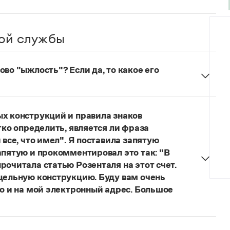
ой службы
во "ыжлость"? Если да, то какое его
думанное слово.
ых конструкций и правила знаков
гко определить, является ли фраза
 все, что имел". Я поставила запятую
апятую и прокомментировал это так: "В
рочитала статью Розенталя на этот счет.
 цельную конструкцию. Буду вам очень
то и на мой электронный адрес. Большое
я говорить о цельном по смыслу выражении
зенталя).
Он готов был отдать ей всё, что имел