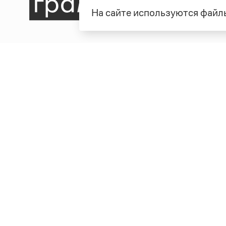
На сайте используются файлы
Рубрики
О про
Справочная служба
О порт
Словари
Команд
Справочники
Обратн
Библиотека
Реклам
Журнал
Полити
Учебник
Пользо
Издательство
© Грамота.ru, 2000 – 2026
Свидетельство о регистрации СМИ: ЭЛ № ФС 77 - 8470