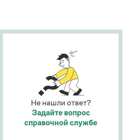
Рекомендуем
Учебник Грамоты
Правила русского языка: от азов до тонкостей
Интерактивные упражнения: от простого к
сложному
Скороговорки
Издательство
Словари
Научпоп
Не нашли ответ?
Учебники и справочники
Все книги
Задайте вопрос
справочной службе