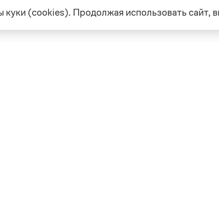
 куки (cookies). Продолжая использовать сайт,
екте
Грамота в соцсетях
але
VK
а
Telegram
ая связь
а и партнерство
ка конфиденциальности
вательское соглашение
0, выдано 10.02.2023
Дизайн — Мария Екимова /
Мотка