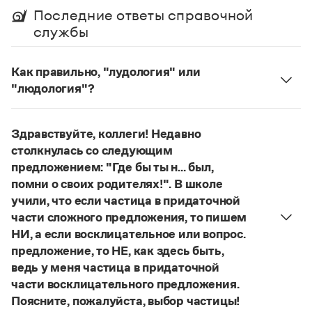
Управление в русском языке
Правила русской орфографии и пунктуации
Словари русского языка как государственного
Последние ответы справочной
Словарь русских имён
(1956)
службы
Словарь методических терминов
Справочники
Как правильно, "лудология" или
"людология"?
Правила русской орфографии и пунктуации
В научных текстах неологизм, используемый для
Русский язык. Краткий теоретический курс
обозначения теории игры и связанных с нею
для школьников
Здравствуйте, коллеги! Недавно
Письмовник
понятий, представлен в двух вариантах:
лудология
столкнулась со следующим
Справочник по пунктуации
и
людология
(от лат. ludus — 'игра').
Словарь-справочник трудностей
предложением: "Где бы ты н... был,
О «правильном» варианте слова можно говорить,
Справочник по фразеологии
помни о своих родителях!". В школе
если оно кодифицировано в нормативных
Азбучные истины
учили, что если частица в придаточной
словарях русского языка. Пока же такой
Словарь-справочник непростые слова
части сложного предложения, то пишем
Все справочники портала
словарной фиксацией мы не располагаем.
НИ, а если восклицательное или вопрос.
Страница ответа
предложение, то НЕ, как здесь быть,
ведь у меня частица в придаточной
Журнал
части восклицательного предложения.
Поясните, пожалуйста, выбор частицы!
Новости и события