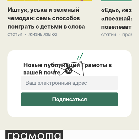
Иштук, уська и зеленый
«Едь», «езж
чемодан: семь способов
«поезжай»? 
поиграть с детьми в слова
повелевать 
статьи
жизнь языка
статьи
правил
Новые публикации Грамоты в
вашей почте
Подписаться