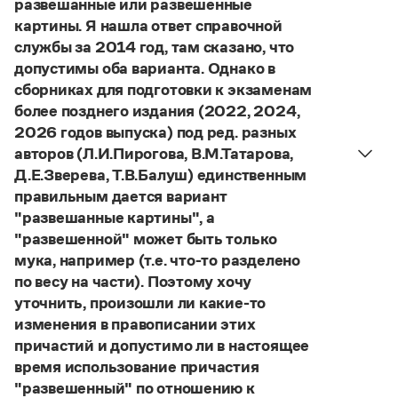
развешанные или развешенные
Управление в русском языке
Правила русской орфографии и пунктуации
Словари русского языка как государственного
картины. Я нашла ответ справочной
Словарь русских имён
(1956)
службы за 2014 год, там сказано, что
Словарь методических терминов
допустимы оба варианта. Однако в
Справочники
сборниках для подготовки к экзаменам
более позднего издания (2022, 2024,
Правила русской орфографии и пунктуации
2026 годов выпуска) под ред. разных
Русский язык. Краткий теоретический курс
авторов (Л.И.Пирогова, В.М.Татарова,
для школьников
Д.Е.Зверева, Т.В.Балуш) единственным
Письмовник
Справочник по пунктуации
правильным дается вариант
Словарь-справочник трудностей
"развешанные картины", а
Справочник по фразеологии
"развешенной" может быть только
Азбучные истины
мука, например (т.е. что-то разделено
Словарь-справочник непростые слова
по весу на части). Поэтому хочу
Все справочники портала
уточнить, произошли ли какие-то
изменения в правописании этих
причастий и допустимо ли в настоящее
Журнал
время использование причастия
"развешенный" по отношению к
Новости и события