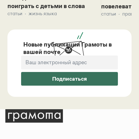
поиграть с детьми в слова
повелевать 
статьи
жизнь языка
статьи
правил
Новые публикации Грамоты в
вашей почте
Подписаться