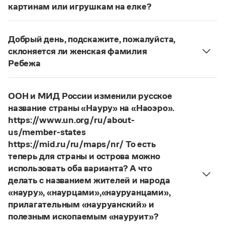
Статьи
картинам или игрушкам на елке?
Монологи
ответ
Наш
2014 года по-прежнему актуален.
Интервью
Авторы пособий, о которых Вы говорите, почему-
Лекции и подкасты
Добрый день, подскажите, пожалуйста,
то игнорируют рекомендации нормативных
Рекомендуем
склоняется ли женская фамилия
словарей русского языка, в которых указан глагол
Ребежа
развесить
(от него образована форма
Фамилия
Ребежа
склоняется (и мужская, и
развешенный
) со значением «повесить в разных
Учебник Грамоты
женская).
местах (несколько, много предметов)». Ср.:
Я
ООН и МИД России изменили русское
Страница ответа
знаю, что на стенах своей квартиры вы развесили
Правила русского языка: от азов до тонкостей
название страны «Науру» на «Наоэро».
Интерактивные упражнения: от простого к сложному
разные географические карты.
И. С. Тургенев,
https://www.un.org/ru/about-
Скороговорки
Бретер. И эти карты, безусловно, развешены.
us/member-states
https://mid.ru/ru/maps/nr/ То есть
Страница ответа
теперь для страны и острова можно
Издательство
использовать оба варианта? А что
делать с названием жителей и народа
Словари
«науру», «наурцами»,«науруанцами»,
Научпоп
прилагательным «науруанский» и
Учебники и справочники
полезным ископаемым «науруит»?
Все книги