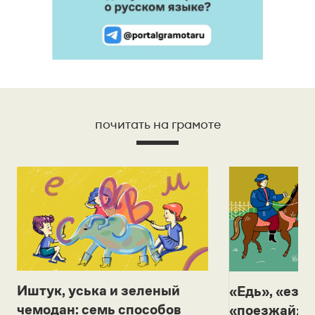
почитать на грамоте
Иштук, уська и зеленый
«Едь», «езж
чемодан: семь способов
«поезжай»? 