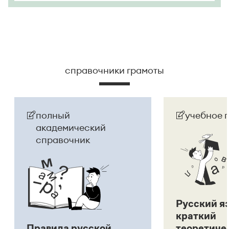
справочники грамоты
полный
учебное 
академический
справочник
Русский я
краткий
Правила русской
теоретиче