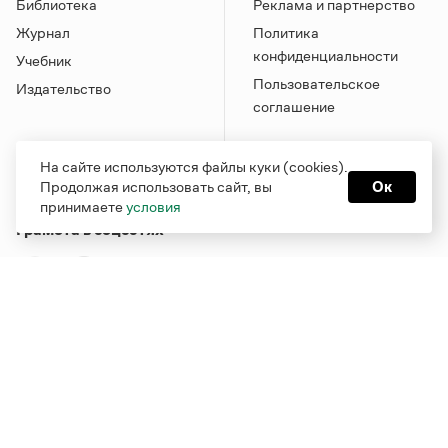
Библиотека
Реклама и партнерство
Журнал
Политика
конфиденциальности
Учебник
Пользовательское
Издательство
соглашение
На сайте используются файлы куки (cookies).
Продолжая использовать сайт, вы
Ок
принимаете
условия
Грамота в соцсетях
Функционирует при финансовой поддержке Министерства
цифрового развития, связи и массовых коммуникаций
Российской Федерации
Перейти на старую версию
Грамоты