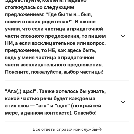
Здравствуйте, коллеги! Недавно
Управление в русском языке
Правила русской орфографии и пунктуации
понятий, представлен в двух вариантах:
лудология
Словари русского языка как государственного
столкнулась со следующим
Словарь русских имён
(1956)
и
людология
(от лат. ludus — 'игра').
предложением: "Где бы ты н... был,
Словарь методических терминов
О «правильном» варианте слова можно говорить,
помни о своих родителях!". В школе
если оно кодифицировано в нормативных
Справочники
учили, что если частица в придаточной
словарях русского языка. Пока же такой
части сложного предложения, то пишем
словарной фиксацией мы не располагаем.
Правила русской орфографии и пунктуации
НИ, а если восклицательное или вопрос.
Русский язык. Краткий теоретический курс
Страница ответа
предложение, то НЕ, как здесь быть,
для школьников
ведь у меня частица в придаточной
Письмовник
части восклицательного предложения.
Справочник по пунктуации
Словарь-справочник трудностей
Поясните, пожалуйста, выбор частицы!
Справочник по фразеологии
Правильно:
Где бы ты ни был, помни о своих
Азбучные истины
родителях!
Частица
не
пишется в независимых
Словарь-справочник непростые слова
"Ага(,) щас!". Также хотелось бы узнать,
восклицательных предложениях:
Где ты только
Все справочники портала
какой частью речи будет каждое из
не был!
этих слов — "ага" и "щас" (по крайней
Страница ответа
мере, в данном контексте). Спасибо!
Журнал
частица
Ага
—
, которая в данном случае
используется для эмоционального усиления
Все ответы справочной службы
Новости и события