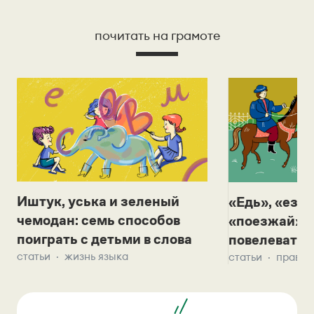
почитать на грамоте
Иштук, уська и зеленый
«Едь», «езж
чемодан: семь способов
«поезжай»? 
поиграть с детьми в слова
повелевать 
статьи
жизнь языка
статьи
правил