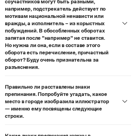
соучастников могут быть разными,
Управление в русском языке
Правила русской орфографии и пунктуации
Словари русского языка как государственного
например, подстрекатель действует по
Словарь русских имён
(1956)
мотивам национальной ненависти или
Словарь методических терминов
вражды, а исполнитель – из корыстных
Справочники
побуждений. В обособленных оборотах
запятая после "например" не ставится.
Правила русской орфографии и пунктуации
Но нужна ли она, если в составе этого
Русский язык. Краткий теоретический курс
оборота есть перечисление, причастный
для школьников
оборот? Буду очень признательна за
Письмовник
Справочник по пунктуации
разъяснения.
Словарь-справочник трудностей
«Правил русской орфографии и пунктуации»
В § 94
Справочник по фразеологии
под ред. В. В. Лопатина говорится, что вводные
Азбучные истины
Правильно ли расставлены знаки
слова и сочетания слов, стоящие на границе
Словарь-справочник непростые слова
препинания. Попробуйте угадать, какое
Все справочники портала
частей сложного предложения и относящиеся к
место в городе изобразила иллюстратор
следующему за ними предложению,
— именно ему посвящены следующие
не отделяются от него запятой:
Послышался
строки.
резкий стук, должно быть сорвалась ставня
(Ч.).
Журнал
Нужно закрыть запятой придаточную часть:
По этому правилу запятая после
например
Попробуйте угадать, какое место в городе
Новости и события
не нужна:
Мотивы совершения преступления у
Какие знаки препинания нужны в