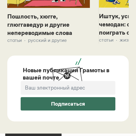
Иштук, уськ
Пошлость, хюгге,
чемодан: се
глюггаведур и другие
поиграть с д
непереводимые слова
статьи
жизнь 
статьи
русский и другие
Новые публикации Грамоты в
вашей почте
Подписаться