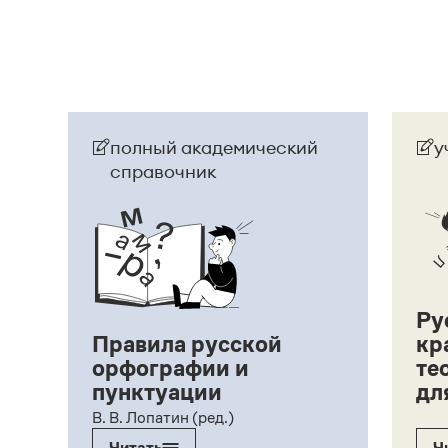
Страница ответа
полный академический
у
справочник
Ру
Правила русской
кр
орфографии и
те
пунктуации
дл
ий,
В. В. Лопатин (ред.)
Читать
Ч