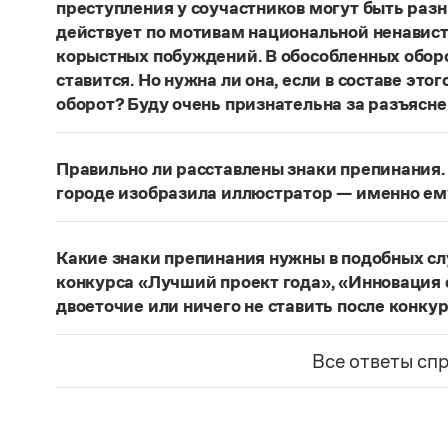
преступления у соучастников могут быть раз
действует по мотивам национальной ненавист
корыстных побуждений. В обособленных оборо
ставится. Но нужна ли она, если в составе эт
оборот? Буду очень признательна за разъясне
«Правил русской орфографии и пунктуаци
В § 94
слова и сочетания слов, стоящие на границе 
Правильно ли расставлены знаки препинания. 
следующему за ними предложению, не отделяю
городе изобразила иллюстратор — именно ем
должно быть сорвалась ставня
(Ч.). По этому 
Нужно закрыть запятой придаточную часть:
По
Мотивы совершения преступления у соучастн
изобразила иллюстратор, — именно ему посвя
подстрекатель действует по мотивам национа
Какие знаки препинания нужны в подобных с
из корыстных побуждений
. Заметим, однако, 
Страница ответа
конкурса «Лучший проект года», «Инновация 
запятая, а другие знаки:
Мотивы совершения пр
двоеточие или ничего не ставить после конку
например, подстрекатель действует по мотив
Это так называемое эллиптическое предложен
а исполнитель — из корыстных побуждений
;
М
отсутствующим сказуемым). В них при наличии 
Все ответы сп
могут быть разными. Например, подстрекате
не нужен. В приведенном примере, однако, тир
ненависти или вражды, а исполнитель — из к
«Лучший проект года»
— название не конкурса
номинаций конкурса — «Лучший проект года», 
Страница ответа