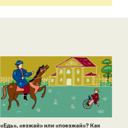
«Едь», «езжай» или «поезжай»? Как