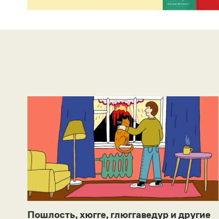
Пошлость, хюгге, глюггаведур и другие