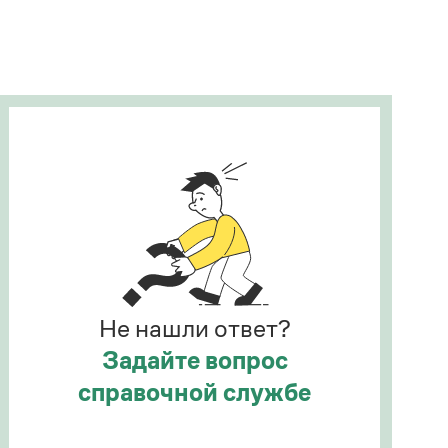
Рекомендуем
Учебник Грамоты
Правила русского языка: от азов до тонкостей
Интерактивные упражнения: от простого к
сложному
Скороговорки
Издательство
Словари
Научпоп
Не нашли ответ?
Учебники и справочники
Все книги
Задайте вопрос
справочной службе