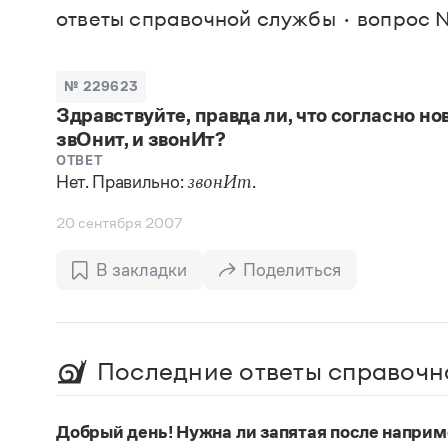
В. М
ответы справочной службы
вопрос 
Большой универсальный словарь русского языка
Спр
Сл
Русский орфографический словарь
Реда
Русское словесное ударение
Современный словарь иностранных слов
Вс
№ 229623
Все
Словарь антонимов
Здравствуйте, правда ли, что согласно н
Словарь методических терминов
звОнит, и звонИт?
Словарь русских имён
Словарь синонимов
ОТВЕТ
Словарь собственных имён
Нет. Правильно:
.
звонИт
Словарь трудностей русского языка
Управление в русском языке
20 сентября 2007
Словари русского языка как государственного
В закладки
Поделиться
Последние ответы справочн
Добрый день! Нужна ли запятая после наприм