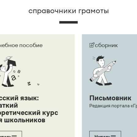
справочники грамоты
чебное пособие
сборник
сский язык:
Письмовник
аткий
Редакция портала «Г
оретический курс
я школьников
итать
Читать