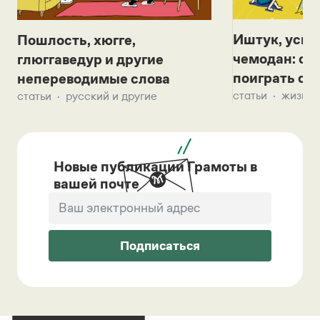
Иштук, уськ
Пошлость, хюгге,
чемодан: се
глюггаведур и другие
поиграть с д
непереводимые слова
статьи
жизнь 
статьи
русский и другие
Новые публикации Грамоты в
вашей почте
Подписаться