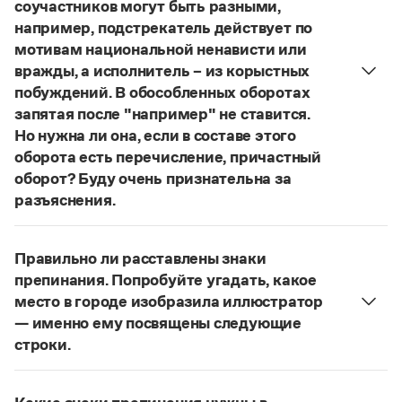
Управление в русском языке
Правила русской орфографии и пунктуации
соучастников могут быть разными,
Словари русского языка как государственного
Словарь русских имён
(1956)
например, подстрекатель действует по
Словарь методических терминов
мотивам национальной ненависти или
вражды, а исполнитель – из корыстных
Справочники
побуждений. В обособленных оборотах
запятая после "например" не ставится.
Правила русской орфографии и пунктуации
Но нужна ли она, если в составе этого
Русский язык. Краткий теоретический курс
оборота есть перечисление, причастный
для школьников
Письмовник
оборот? Буду очень признательна за
Справочник по пунктуации
разъяснения.
Словарь-справочник трудностей
«Правил русской орфографии и пунктуации»
В § 94
Справочник по фразеологии
под ред. В. В. Лопатина говорится, что вводные
Азбучные истины
Правильно ли расставлены знаки
слова и сочетания слов, стоящие на границе
Словарь-справочник непростые слова
препинания. Попробуйте угадать, какое
Все справочники портала
частей сложного предложения и относящиеся к
место в городе изобразила иллюстратор
следующему за ними предложению,
— именно ему посвящены следующие
не отделяются от него запятой:
Послышался
строки.
резкий стук, должно быть сорвалась ставня
(Ч.).
Журнал
Нужно закрыть запятой придаточную часть:
По этому правилу запятая после
например
Попробуйте угадать, какое место в городе
Новости и события
не нужна:
Мотивы совершения преступления у