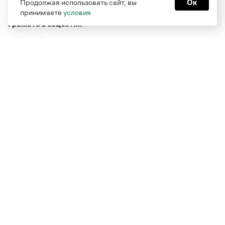
Продолжая использовать сайт, вы
Ок
принимаете
условия
Грамота в соцсетях
Функционирует при финансовой поддержке Министерства
цифрового развития, связи и массовых коммуникаций
Российской Федерации
Перейти на старую версию
Грамоты
© Грамота.ru, 2000 – 2026
Свидетельство о регистрации СМИ: ЭЛ № ФС 77 - 84700,
выдано 10.02.2023
Дизайн — Мария Екимова /
Мотка
Реклама