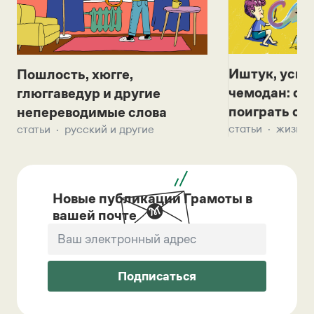
Иштук, уськ
Пошлость, хюгге,
чемодан: се
глюггаведур и другие
поиграть с д
непереводимые слова
статьи
жизнь 
статьи
русский и другие
Новые публикации Грамоты в
вашей почте
Подписаться