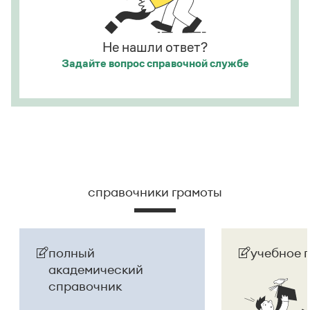
Страница ответа
Страница ответа
Не нашли ответ?
Задайте вопрос
справочной службе
справочники грамоты
полный
учебное 
академический
справочник