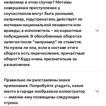
Управление в русском языке
Правила русской орфографии и пунктуации
например в этом случае? Мотивы
Словари русского языка как государственного
Словарь русских имён
(1956)
совершения преступления у
Словарь методических терминов
соучастников могут быть разными,
например, подстрекатель действует по
Справочники
мотивам национальной ненависти или
вражды, а исполнитель – из корыстных
Правила русской орфографии и пунктуации
побуждений. В обособленных оборотах
Русский язык. Краткий теоретический курс
запятая после "например" не ставится.
для школьников
Письмовник
Но нужна ли она, если в составе этого
Справочник по пунктуации
оборота есть перечисление, причастный
Словарь-справочник трудностей
оборот? Буду очень признательна за
Справочник по фразеологии
разъяснения.
Азбучные истины
«Правил русской орфографии и пунктуации»
Словарь-справочник непростые слова
В § 94
Все справочники портала
под ред. В. В. Лопатина говорится, что вводные
Правильно ли расставлены знаки
слова и сочетания слов, стоящие на границе
препинания. Попробуйте угадать, какое
частей сложного предложения и относящиеся к
место в городе изобразила иллюстратор
следующему за ними предложению,
Журнал
— именно ему посвящены следующие
не отделяются от него запятой:
Послышался
строки.
Новости и события
резкий стук, должно быть сорвалась ставня
(Ч.).