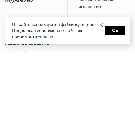
Издательство
соглашение
На сайте используются файлы куки (cookies).
Продолжая использовать сайт, вы
Ок
принимаете
условия
Грамота в соцсетях
Функционирует при финансовой поддержке Министерства
цифрового развития, связи и массовых коммуникаций
Российской Федерации
Перейти на старую версию
Грамоты
© Грамота.ru, 2000 – 2026
Свидетельство о регистрации СМИ: ЭЛ № ФС 77 - 84700,
выдано 10.02.2023