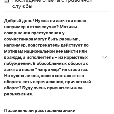
Управление в русском языке
Правила русской орфографии и пунктуации
Словари русского языка как государственного
службы
Словарь русских имён
(1956)
Словарь методических терминов
Добрый день! Нужна ли запятая после
Справочники
например в этом случае? Мотивы
совершения преступления у
Правила русской орфографии и пунктуации
соучастников могут быть разными,
Русский язык. Краткий теоретический курс
например, подстрекатель действует по
для школьников
Письмовник
мотивам национальной ненависти или
Справочник по пунктуации
вражды, а исполнитель – из корыстных
Словарь-справочник трудностей
побуждений. В обособленных оборотах
Справочник по фразеологии
запятая после "например" не ставится.
Азбучные истины
Но нужна ли она, если в составе этого
Словарь-справочник непростые слова
Все справочники портала
оборота есть перечисление, причастный
оборот? Буду очень признательна за
разъяснения.
«Правил русской орфографии и пунктуации»
В § 94
Журнал
под ред. В. В. Лопатина говорится, что вводные
Правильно ли расставлены знаки
Новости и события
слова и сочетания слов, стоящие на границе