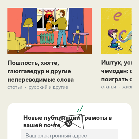
Иштук, уськ
Пошлость, хюгге,
чемодан: се
глюггаведур и другие
поиграть с д
непереводимые слова
статьи
жизнь 
статьи
русский и другие
Новые публикации Грамоты в
вашей почте