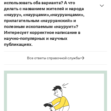
использовать оба варианта? А что
делать с названием жителей и народа
«науру», «наурцами»,«науруанцами»,
прилагательным «науруанский» и
полезным ископаемым «науруит»?
Интересует корректное написание в
научно-популярных и научных
публикациях.
Изменение касается только официального
названия государства. Все остальные слова,
Все ответы справочной службы
образованные от топонима
Науру
, никуда из
русского языка не делись и по-прежнему могут
быть использованы в любых текстах. Здесь
можно осторожно вспомнить (хотя мы и вступаем
на скользкую дорожку, уводящую в бездну
острейших дискуссий), что в русском языке
осталось прилагательное
белорусский
, хотя
официальное название государства изменилось
на
Республика Беларусь
. И
молдаване
остались в