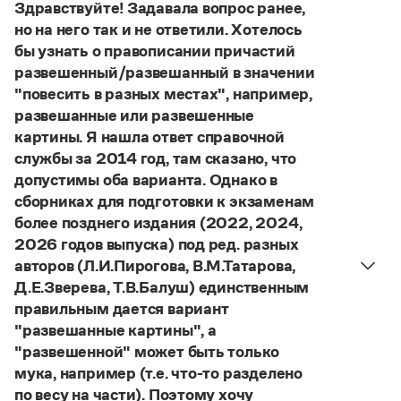
Управление в русском языке
Правила русской орфографии и пунктуации
Здравствуйте! Задавала вопрос ранее,
Словари русского языка как государственного
Словарь русских имён
(1956)
но на него так и не ответили. Хотелось
Словарь методических терминов
бы узнать о правописании причастий
развешенный/развешанный в значении
Справочники
"повесить в разных местах", например,
развешанные или развешенные
Правила русской орфографии и пунктуации
картины. Я нашла ответ справочной
Русский язык. Краткий теоретический курс
службы за 2014 год, там сказано, что
для школьников
Письмовник
допустимы оба варианта. Однако в
Справочник по пунктуации
сборниках для подготовки к экзаменам
Словарь-справочник трудностей
более позднего издания (2022, 2024,
Справочник по фразеологии
2026 годов выпуска) под ред. разных
Азбучные истины
авторов (Л.И.Пирогова, В.М.Татарова,
Словарь-справочник непростые слова
Все справочники портала
Д.Е.Зверева, Т.В.Балуш) единственным
правильным дается вариант
"развешанные картины", а
"развешенной" может быть только
Журнал
мука, например (т.е. что-то разделено
Новости и события
по весу на части). Поэтому хочу