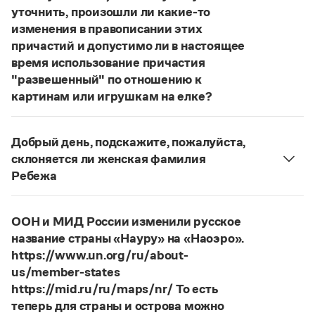
Статьи
уточнить, произошли ли какие-то
Монологи
изменения в правописании этих
Интервью
причастий и допустимо ли в настоящее
Лекции и подкасты
время использование причастия
Рекомендуем
"развешенный" по отношению к
картинам или игрушкам на елке?
ответ
Наш
2014 года по-прежнему актуален.
Учебник Грамоты
Авторы пособий, о которых Вы говорите, почему-
Добрый день, подскажите, пожалуйста,
то игнорируют рекомендации нормативных
Правила русского языка: от азов до тонкостей
склоняется ли женская фамилия
Интерактивные упражнения: от простого к сложному
словарей русского языка, в которых указан глагол
Ребежа
Скороговорки
развесить
(от него образована форма
Фамилия
Ребежа
склоняется (и мужская, и
развешенный
) со значением «повесить в разных
женская).
местах (несколько, много предметов)». Ср.:
Я
ООН и МИД России изменили русское
Страница ответа
Издательство
знаю, что на стенах своей квартиры вы развесили
название страны «Науру» на «Наоэро».
разные географические карты.
И. С. Тургенев,
https://www.un.org/ru/about-
Словари
Бретер. И эти карты, безусловно, развешены.
us/member-states
Научпоп
https://mid.ru/ru/maps/nr/ То есть
Учебники и справочники
Страница ответа
Все книги
теперь для страны и острова можно