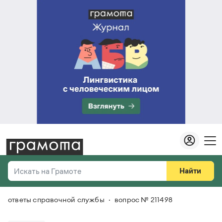
Найти
Искать на Грамоте
ответы справочной службы
вопрос № 211498
Везде
Справочная служба