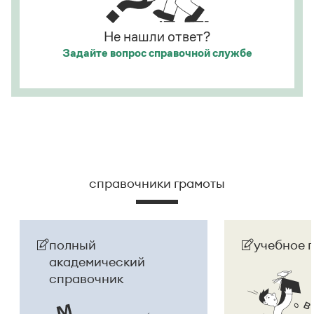
русском языке
молдаванами
, когда государство
официально стало
Молдовой
.
Не нашли ответ?
Задайте вопрос
справочной службе
Страница ответа
справочники грамоты
полный
учебное 
академический
справочник