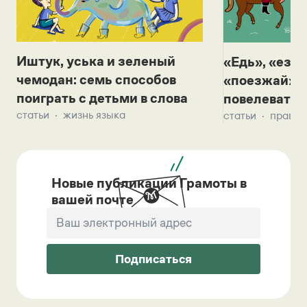
Иштук, уська и зеленый
«Едь», «езж
чемодан: семь способов
«поезжай»? 
поиграть с детьми в слова
повелевать 
статьи
жизнь языка
статьи
правил
Новые публикации Грамоты в
вашей почте
Подписаться