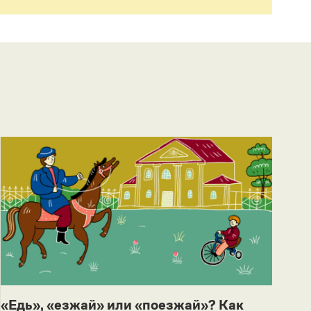
«Едь», «езжай» или «поезжай»? Как