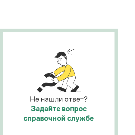
Рекомендуем
Учебник Грамоты
Правила русского языка: от азов до тонкостей
Интерактивные упражнения: от простого к
сложному
Скороговорки
Издательство
Словари
Научпоп
Не нашли ответ?
Учебники и справочники
Все книги
Задайте вопрос
справочной службе