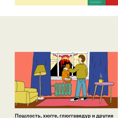
Пошлость, хюгге, глюггаведур и другие