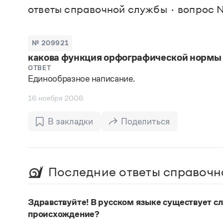
В. М
ответы справочной службы
вопрос №
Большой универсальный словарь русского языка
Спр
Сл
Русский орфографический словарь
Реда
Русское словесное ударение
Современный словарь иностранных слов
Вс
№ 209921
Все
Словарь антонимов
какова функция орфографической нормы 
Словарь методических терминов
Словарь русских имён
ОТВЕТ
Единообразное написание.
Словарь синонимов
Словарь собственных имён
16 ноября 2006
Словарь трудностей русского языка
Управление в русском языке
Словари русского языка как государственного
В закладки
Поделиться
Последние ответы справочн
Здравствуйте! В русском языке существует сло
происхождение?