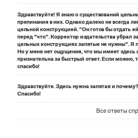
Нет, не существует и не существовало. Это вы
Страница ответа
Здравствуйте! Я знаю о существований цельн
препинания в них. Однако далеко не всегда ле
цельной конструкцией. "Он готов бы отдать ей
перед "что". Корректор издательства убрал з
цельных конструкциях запятые не нужны". Я п
Но у меня нет ощущения, что мы имеет здесь
признательна за быстрый ответ. Если можно, 
спасибо!
Действительно, в данном случае не приходитс
(термин из справочника по пунктуации Д. Э. Ро
Здравствуйте. Здесь нужна запятая и почему?
— сложноподчиненное местоименно-соотносит
Спасибо!
всё
.
Запятая нужна, она отделяет части сложнопод
Страница ответа
представляет собой инфинитивное предложени
Все ответы сп
Страница ответа