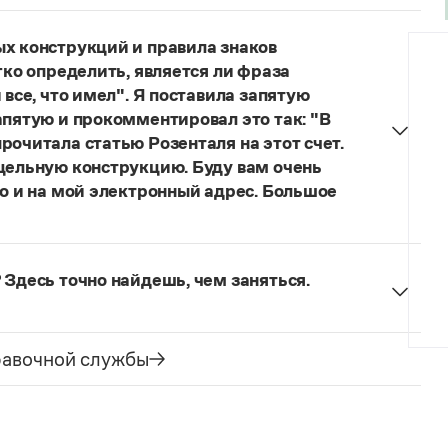
думанное слово.
ых конструкций и правила знаков
гко определить, является ли фраза
 все, что имел". Я поставила запятую
апятую и прокомментировал это так: "В
рочитала статью Розенталя на этот счет.
 цельную конструкцию. Буду вам очень
то и на мой электронный адрес. Большое
я говорить о цельном по смыслу выражении
зенталя).
Он готов был отдать ей всё, что имел
 Здесь точно найдешь, чем заняться.
ельное предложение с соотносительным словом
чиненного предложения (придаточная часть
е).
равочной службы