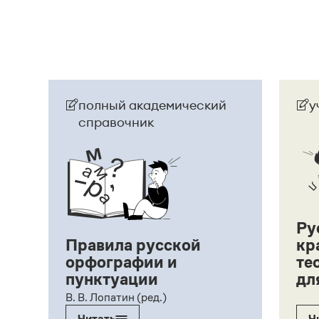
полный академический
у
справочник
Ру
Правила русской
кр
орфографии и
те
пунктуации
дл
ий,
В. В. Лопатин (ред.)
Читать
Ч