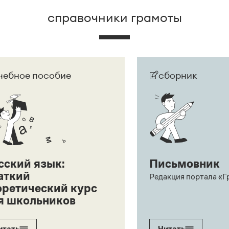
справочники грамоты
чебное пособие
сборник
сский язык:
Письмовник
аткий
Редакция портала «Г
оретический курс
я школьников
итать
Читать