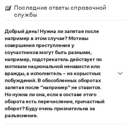
Управление в русском языке
Правила русской орфографии и пунктуации
Словари русского языка как государственного
Последние ответы справочной
Словарь русских имён
(1956)
службы
Словарь методических терминов
Справочники
Добрый день! Нужна ли запятая после
например в этом случае? Мотивы
Правила русской орфографии и пунктуации
совершения преступления у
Русский язык. Краткий теоретический курс
для школьников
соучастников могут быть разными,
Письмовник
например, подстрекатель действует по
Справочник по пунктуации
мотивам национальной ненависти или
Словарь-справочник трудностей
вражды, а исполнитель – из корыстных
Справочник по фразеологии
побуждений. В обособленных оборотах
Азбучные истины
Словарь-справочник непростые слова
запятая после "например" не ставится.
Все справочники портала
Но нужна ли она, если в составе этого
оборота есть перечисление, причастный
оборот? Буду очень признательна за
разъяснения.
Журнал
«Правил русской орфографии и пунктуации»
В § 94
Новости и события
под ред. В. В. Лопатина говорится, что вводные