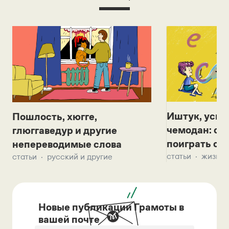
Иштук, уськ
Пошлость, хюгге,
чемодан: се
глюггаведур и другие
поиграть с д
непереводимые слова
статьи
жизнь 
статьи
русский и другие
Новые публикации Грамоты в
вашей почте