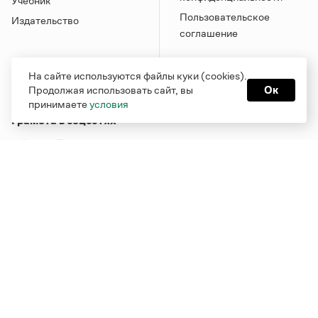
Учебник
Пользовательское
Издательство
соглашение
На сайте используются файлы куки (cookies).
Продолжая использовать сайт, вы
Ок
принимаете
условия
Грамота в соцсетях
Функционирует при финансовой поддержке Министерства
цифрового развития, связи и массовых коммуникаций
Российской Федерации
Перейти на старую версию
Грамоты
© Грамота.ru, 2000 – 2026
Свидетельство о регистрации СМИ: ЭЛ № ФС 77 - 84700,