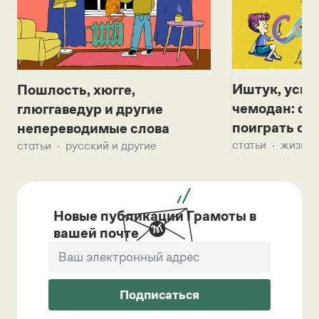
Иштук, уськ
Пошлость, хюгге,
чемодан: се
глюггаведур и другие
поиграть с д
непереводимые слова
статьи
жизнь 
статьи
русский и другие
Новые публикации Грамоты в
вашей почте
Подписаться