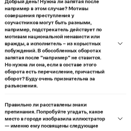
Добрый день! Нужна ли запятая после
Управление в русском языке
Правила русской орфографии и пунктуации
Словари русского языка как государственного
например в этом случае? Мотивы
Словарь русских имён
(1956)
совершения преступления у
Словарь методических терминов
соучастников могут быть разными,
Справочники
например, подстрекатель действует по
мотивам национальной ненависти или
Правила русской орфографии и пунктуации
вражды, а исполнитель – из корыстных
Русский язык. Краткий теоретический курс
побуждений. В обособленных оборотах
для школьников
запятая после "например" не ставится.
Письмовник
Справочник по пунктуации
Но нужна ли она, если в составе этого
Словарь-справочник трудностей
оборота есть перечисление, причастный
Справочник по фразеологии
оборот? Буду очень признательна за
Азбучные истины
разъяснения.
Словарь-справочник непростые слова
«Правил русской орфографии и пунктуации»
Все справочники портала
В § 94
под ред. В. В. Лопатина говорится, что вводные
Правильно ли расставлены знаки
слова и сочетания слов, стоящие на границе
препинания. Попробуйте угадать, какое
частей сложного предложения и относящиеся к
Журнал
место в городе изобразила иллюстратор
следующему за ними предложению,
— именно ему посвящены следующие
не отделяются от него запятой:
Послышался
Новости и события