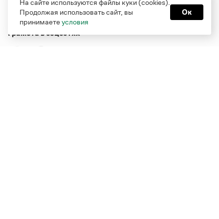
На сайте используются файлы куки (cookies).
Продолжая использовать сайт, вы
Ок
принимаете
условия
Грамота в соцсетях
Функционирует при финансовой поддержке Министерства
цифрового развития, связи и массовых коммуникаций
Российской Федерации
Перейти на старую версию
Грамоты
© Грамота.ru, 2000 – 2026
Свидетельство о регистрации СМИ: ЭЛ № ФС 77 - 84700,
выдано 10.02.2023
Дизайн — Мария Екимова /
Мотка