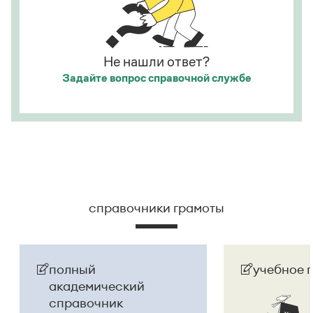
«Инновация сезона» и «Признание аудитории»
.
а исполнитель — из корыстных побуждений
.
Страница ответа
Страница ответа
Не нашли ответ?
Задайте вопрос
справочной службе
справочники грамоты
полный
учебное 
академический
справочник