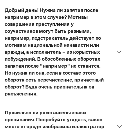
Управление в русском языке
Правила русской орфографии и пунктуации
Словари русского языка как государственного
Словарь русских имён
(1956)
Добрый день! Нужна ли запятая после
Словарь методических терминов
например в этом случае? Мотивы
совершения преступления у
Справочники
соучастников могут быть разными,
например, подстрекатель действует по
Правила русской орфографии и пунктуации
мотивам национальной ненависти или
Русский язык. Краткий теоретический курс
для школьников
вражды, а исполнитель – из корыстных
Письмовник
побуждений. В обособленных оборотах
Справочник по пунктуации
запятая после "например" не ставится.
Словарь-справочник трудностей
Но нужна ли она, если в составе этого
Справочник по фразеологии
оборота есть перечисление, причастный
Азбучные истины
Словарь-справочник непростые слова
оборот? Буду очень признательна за
Все справочники портала
разъяснения.
«Правил русской орфографии и пунктуации»
В § 94
под ред. В. В. Лопатина говорится, что вводные
Правильно ли расставлены знаки
Журнал
слова и сочетания слов, стоящие на границе
препинания. Попробуйте угадать, какое
частей сложного предложения и относящиеся к
место в городе изобразила иллюстратор
Новости и события
следующему за ними предложению,