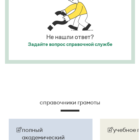
номинаций конкурса — «Лучший проект года»,
национальной ненависти или вражды,
«Инновация сезона» и «Признание аудитории»
.
а исполнитель — из корыстных побуждений
.
Страница ответа
Страница ответа
Не нашли ответ?
Задайте вопрос
справочной службе
справочники грамоты
полный
учебное 
академический