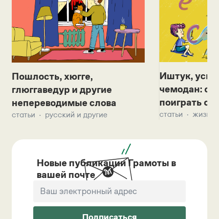
Иштук, уськ
Пошлость, хюгге,
чемодан: се
глюггаведур и другие
поиграть с д
непереводимые слова
статьи
жизнь 
статьи
русский и другие
Новые публикации Грамоты в
вашей почте
Подписаться