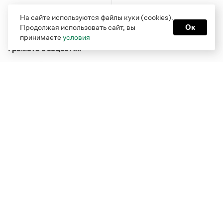
На сайте используются файлы куки (cookies).
Продолжая использовать сайт, вы
Ок
принимаете
условия
Грамота в соцсетях
Функционирует при финансовой поддержке Министерства
цифрового развития, связи и массовых коммуникаций
Российской Федерации
Перейти на старую версию
Грамоты
© Грамота.ru, 2000 – 2026
Свидетельство о регистрации СМИ: ЭЛ № ФС 77 - 84700,
выдано 10.02.2023
Дизайн — Мария Екимова /
Мотка