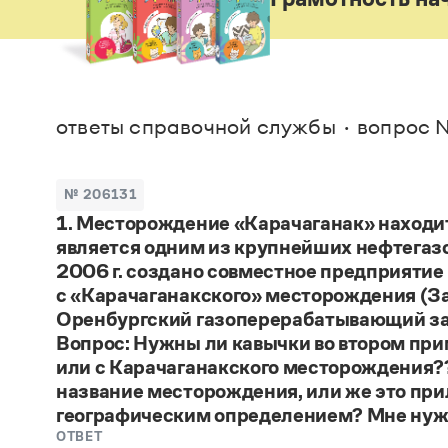
В. М
Большой универсальный словарь русского языка
Спр
Сл
Русский орфографический словарь
Реда
Русское словесное ударение
Современный словарь иностранных слов
Вс
Все
Словарь антонимов
Словарь методических терминов
ответы справочной службы
вопрос №
Словарь русских имён
Словарь синонимов
Словарь собственных имён
№ 206131
Словарь трудностей русского языка
Управление в русском языке
1. Месторождение «Карачаганак» находи
Словари русского языка как государственного
является одним из крупнейших нефтегаз
2006 г. создано совместное предприятие 
с «Карачаганакского» месторождения (З
Оренбургский газоперерабатывающий зав
Вопрос: Нужны ли кавычки во втором при
или с Карачаганакского месторождения?
название месторождения, или же это при
географическим определением? Мне нужно о
ОТВЕТ