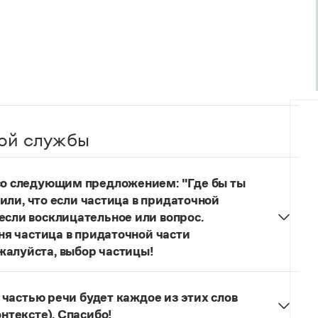
ой службы
 со следующим предложением: "Где бы ты
учили, что если частица в придаточной
если восклицательное или вопрос.
еня частица в придаточной части
жалуйста, выбор частицы!
одителях!
Частица
не
пишется в независимых
о не был!
й частью речи будет каждое из этих слов
онтексте). Спасибо!