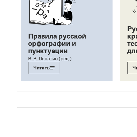
Ру
Правила русской
кр
орфографии и
те
пунктуации
дл
ий,
В. В. Лопатин (ред.)
Читать
Ч