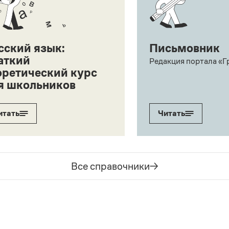
сский язык:
Письмовник
аткий
Редакция портала «Г
оретический курс
я школьников
итать
Читать
Все справочники