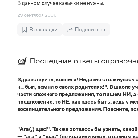
В данном случае кавычки не нужны.
29 сентября 2006
В закладки
Поделиться
Последние ответы справочн
Здравствуйте, коллеги! Недавно столкнулась
н... был, помни о своих родителях!". В школе 
части сложного предложения, то пишем НИ, а 
предложение, то НЕ, как здесь быть, ведь у м
восклицательного предложения. Поясните, по
Правильно:
Где бы ты ни был, помни о своих р
восклицательных предложениях:
Где ты тольк
"Ага(,) щас!". Также хотелось бы узнать, како
Страница ответа
— "ага" и "щас" (по крайней мере, в данном к