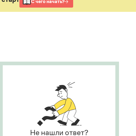
Рекомендуем
Учебник Грамоты
Правила русского языка: от азов до тонкостей
Интерактивные упражнения: от простого к
сложному
Скороговорки
Издательство
Словари
Научпоп
Учебники и справочники
Все книги
Не нашли ответ?