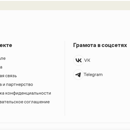
екте
Грамота в соцсетях
але
VK
а
Telegram
ая связь
а и партнерство
ка конфиденциальности
вательское соглашение