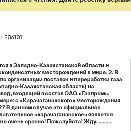
. Пахомов, В. В. Свинцов, И. В. Филатова
Справочники
авочник по фразеологии
овари русского языка как государственного
кция портала «Грамота.ру»
Правила русской орфографии и пунктуации
Русский язык. Краткий теоретический курс
е словари
для школьников
 справочники
Письмовник
 206131
Справочник по пунктуации
Словарь-справочник трудностей
Справочник по фразеологии
Азбучные истины
Словарь-справочник непростые слова
тся в Западно-Казахстанской области и
Все справочники портала
оконденсатных месторождений в мире. 2. В
по организации поставок и переработки газа
ападно-Казахстанская область) на
од, входящий в состав ОАО «Газпром».
мере: с «Карачаганакского» месторождения
?? В данном случае это официальное
лагательное «карачаганакское» является
чень срочно! Пожалуйста! Жду............