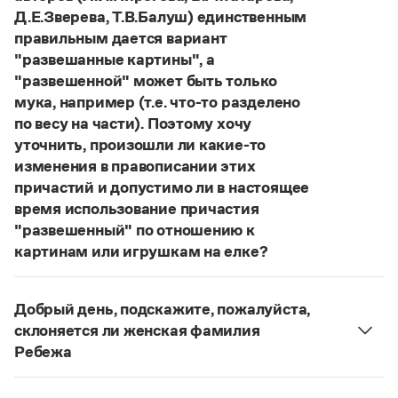
Статьи
Д.Е.Зверева, Т.В.Балуш) единственным
Монологи
правильным дается вариант
Интервью
"развешанные картины", а
Лекции и подкасты
"развешенной" может быть только
Рекомендуем
мука, например (т.е. что-то разделено
по весу на части). Поэтому хочу
уточнить, произошли ли какие-то
Учебник Грамоты
изменения в правописании этих
причастий и допустимо ли в настоящее
Правила русского языка: от азов до тонкостей
Интерактивные упражнения: от простого к сложному
время использование причастия
Скороговорки
"развешенный" по отношению к
картинам или игрушкам на елке?
ответ
Наш
2014 года по-прежнему актуален.
Издательство
Авторы пособий, о которых Вы говорите, почему-
Добрый день, подскажите, пожалуйста,
то игнорируют рекомендации нормативных
склоняется ли женская фамилия
Словари
словарей русского языка, в которых указан глагол
Научпоп
Ребежа
развесить
(от него образована форма
Учебники и справочники
Фамилия
Ребежа
склоняется (и мужская,
развешенный
) со значением «повесить в разных
Все книги
и женская).