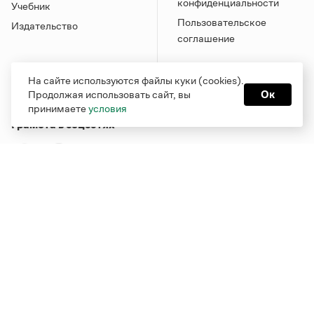
конфиденциальности
Учебник
Пользовательское
Издательство
соглашение
На сайте используются файлы куки (cookies).
Продолжая использовать сайт, вы
Ок
принимаете
условия
Грамота в соцсетях
Функционирует при финансовой поддержке Министерства
цифрового развития, связи и массовых коммуникаций
Российской Федерации
Перейти на старую версию
Грамоты
© Грамота.ru, 2000 – 2026