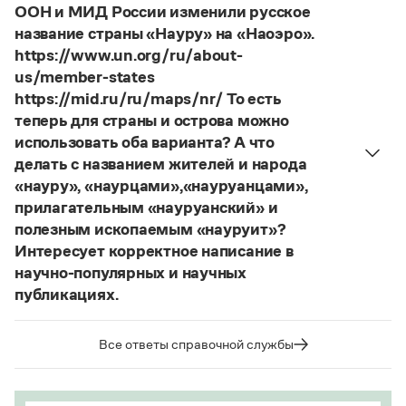
местах (несколько, много предметов)». Ср.:
ООН и МИД России изменили русское
Страница ответа
Я знаю, что на стенах своей квартиры вы
название страны «Науру» на «Наоэро».
развесили разные географические карты
https://www.un.org/ru/about-
(И. С. Тургенев. Бретер). И эти карты, безусловно,
us/member-states
развешены.
https://mid.ru/ru/maps/nr/ То есть
теперь для страны и острова можно
Страница ответа
использовать оба варианта? А что
делать с названием жителей и народа
«науру», «наурцами»,«науруанцами»,
прилагательным «науруанский» и
полезным ископаемым «науруит»?
Интересует корректное написание в
научно-популярных и научных
публикациях.
Изменение касается только официального
названия государства. Все остальные слова,
Все ответы справочной службы
образованные от топонима
Науру
, никуда из
русского языка не делись и по-прежнему могут
быть использованы в любых текстах. Здесь