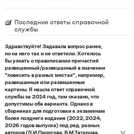
Управление в русском языке
Правила русской орфографии и пунктуации
Словари русского языка как государственного
Словарь русских имён
(1956)
Словарь методических терминов
Последние ответы справочной
Справочники
службы
Правила русской орфографии и пунктуации
Здравствуйте! Задавала вопрос ранее,
Русский язык. Краткий теоретический курс
для школьников
но на него так и не ответили. Хотелось
Письмовник
бы узнать о правописании причастий
Справочник по пунктуации
развешенный/развешанный в значении
Словарь-справочник трудностей
"повесить в разных местах", например,
Справочник по фразеологии
развешанные или развешенные
Азбучные истины
Словарь-справочник непростые слова
картины. Я нашла ответ справочной
Все справочники портала
службы за 2014 год, там сказано, что
допустимы оба варианта. Однако в
сборниках для подготовки к экзаменам
более позднего издания (2022, 2024,
Журнал
2026 годов выпуска) под ред. разных
Новости и события
авторов (Л.И.Пирогова, В.М.Татарова,