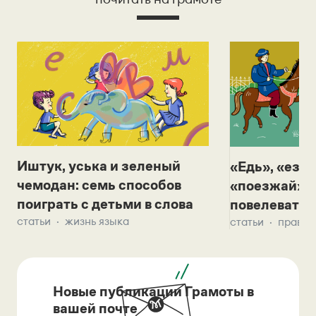
Иштук, уська и зеленый
«Едь», «езж
чемодан: семь способов
«поезжай»? 
поиграть с детьми в слова
повелевать 
статьи
жизнь языка
статьи
правил
Новые публикации Грамоты в
вашей почте