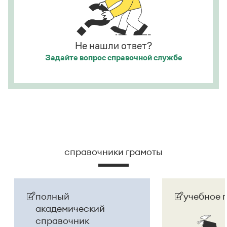
«Инновация сезона» и «Признание аудитории»
.
а исполнитель — из корыстных побуждений
.
Страница ответа
Страница ответа
Не нашли ответ?
Задайте вопрос
справочной службе
справочники грамоты
полный
учебное 
академический
справочник