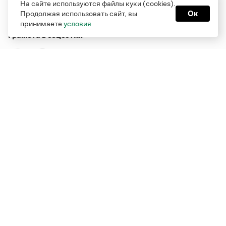
На сайте используются файлы куки (cookies).
Продолжая использовать сайт, вы
Ок
принимаете
условия
Грамота в соцсетях
Функционирует при финансовой поддержке Министерства
цифрового развития, связи и массовых коммуникаций
Российской Федерации
Перейти на старую версию
Грамоты
© Грамота.ru, 2000 – 2026
Свидетельство о регистрации СМИ: ЭЛ № ФС 77 - 84700,
выдано 10.02.2023
Дизайн — Мария Екимова /
Мотка