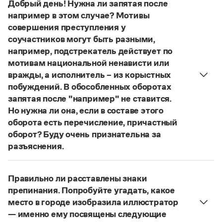
Управление в русском языке
Правила русской орфографии и пунктуации
Добрый день! Нужна ли запятая после
Словари русского языка как государственного
Словарь русских имён
(1956)
например в этом случае? Мотивы
Словарь методических терминов
совершения преступления у
соучастников могут быть разными,
Справочники
например, подстрекатель действует по
мотивам национальной ненависти или
Правила русской орфографии и пунктуации
вражды, а исполнитель – из корыстных
Русский язык. Краткий теоретический курс
побуждений. В обособленных оборотах
для школьников
Письмовник
запятая после "например" не ставится.
Справочник по пунктуации
Но нужна ли она, если в составе этого
Словарь-справочник трудностей
оборота есть перечисление, причастный
Справочник по фразеологии
оборот? Буду очень признательна за
Азбучные истины
разъяснения.
Словарь-справочник непростые слова
Все справочники портала
«Правил русской орфографии и пунктуации»
В § 94
под ред. В. В. Лопатина говорится, что вводные
Правильно ли расставлены знаки
слова и сочетания слов, стоящие на границе
препинания. Попробуйте угадать, какое
частей сложного предложения и относящиеся к
Журнал
место в городе изобразила иллюстратор
следующему за ними предложению,
— именно ему посвящены следующие
Новости и события
не отделяются от него запятой:
Послышался