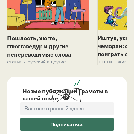
Иштук, уськ
Пошлость, хюгге,
чемодан: се
глюггаведур и другие
поиграть с д
непереводимые слова
статьи
жизнь 
статьи
русский и другие
Новые публикации Грамоты в
вашей почте
Подписаться