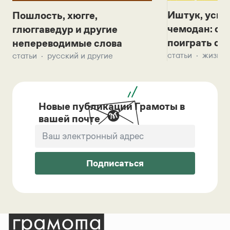
Иштук, уськ
Пошлость, хюгге,
чемодан: се
глюггаведур и другие
поиграть с д
непереводимые слова
статьи
жизнь 
статьи
русский и другие
Новые публикации Грамоты в
вашей почте
Подписаться