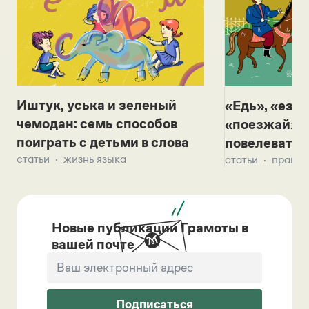
Иштук, уська и зеленый
«Едь», «езж
чемодан: семь способов
«поезжай»? 
поиграть с детьми в слова
повелевать 
статьи
жизнь языка
статьи
правил
Новые публикации Грамоты в
вашей почте
Подписаться