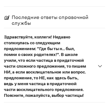
Последние ответы справочной
службы
Здравствуйте, коллеги! Недавно
столкнулась со следующим
предложением: "Где бы ты н... был,
помни о своих родителях!". В школе
учили, что если частица в придаточной
части сложного предложения, то пишем
НИ, а если восклицательное или вопрос.
предложение, то НЕ, как здесь быть,
ведь у меня частица в придаточной
части восклицательного предложения.
Поясните, пожалуйста, выбор частицы!
Правильно:
Где бы ты ни был, помни о своих
родителях!
Частица
не
пишется в независимых