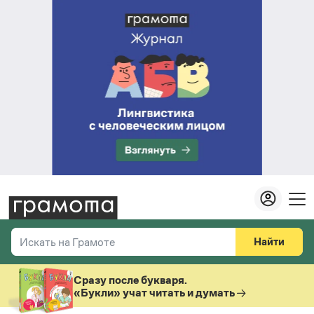
Найти
Искать на Грамоте
Везде
Справочная служба