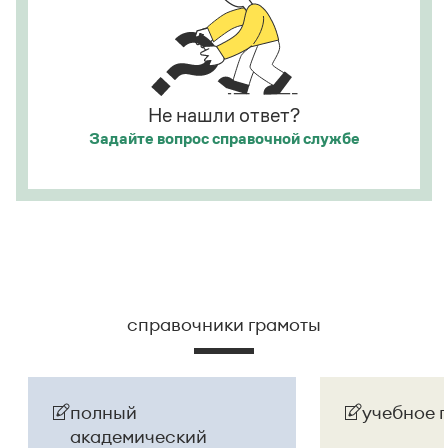
посмотрела на него, как
[
смотрят
]
на
сумасшедшего.
Страница ответа
Не нашли ответ?
Задайте вопрос
справочной службе
справочники грамоты
полный
учебное 
академический