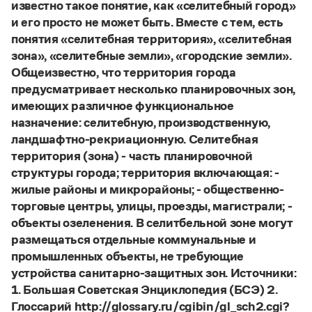
Управление в русском языке
Правила русской орфографии и пунктуации
известно такое понятие, как «селитебный город»
Словари русского языка как государственного
Словарь русских имён
(1956)
и его просто не может быть. Вместе с тем, есть
Словарь методических терминов
понятия «селитебная территория», «селитебная
зона», «селитебные земли», «городские земли».
Справочники
Общеизвестно, что территория города
предусматривает несколько планировочных зон,
Правила русской орфографии и пунктуации
имеющих различное функциональное
Русский язык. Краткий теоретический курс
назначение: селитебную, производственную,
для школьников
Письмовник
ландшафтно-рекриационную. Селитебная
Справочник по пунктуации
территория (зона) - часть планировочной
Словарь-справочник трудностей
структуры города; территория включающая: -
Справочник по фразеологии
жилые районы и микрорайоны; - общественно-
Азбучные истины
торговые центры, улицы, проезды, магистрали; -
Словарь-справочник непростые слова
Все справочники портала
объекты озеленения. В селитбельной зоне могут
размещаться отдельные коммунальные и
промышленных объекты, не требующие
устройства санитарно-защитных зон. Источники:
Журнал
1. Большая Советская Энциклопедия (БСЭ) 2.
Новости и события
Глоссарий http://glossary.ru/cgibin/gl_sch2.cgi?