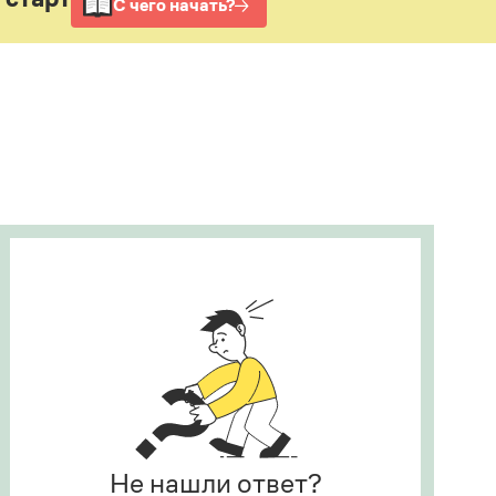
Рекомендуем
Учебник Грамоты
Правила русского языка: от азов до тонкостей
Интерактивные упражнения: от простого к
сложному
Скороговорки
Издательство
Словари
Научпоп
Учебники и справочники
Все книги
Не нашли ответ?