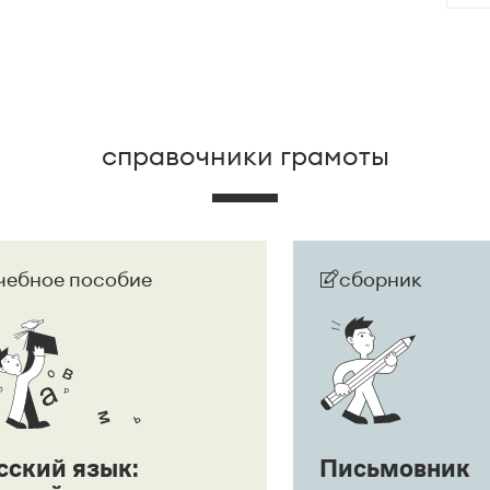
ак препинания:
Ага, щас!
;
Ага! Щас!
справочники грамоты
чебное пособие
сборник
сский язык:
Письмовник