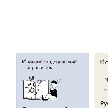
разные единицы, между которыми ставится зн
Страница ответа
полный академический
у
справочник
Ру