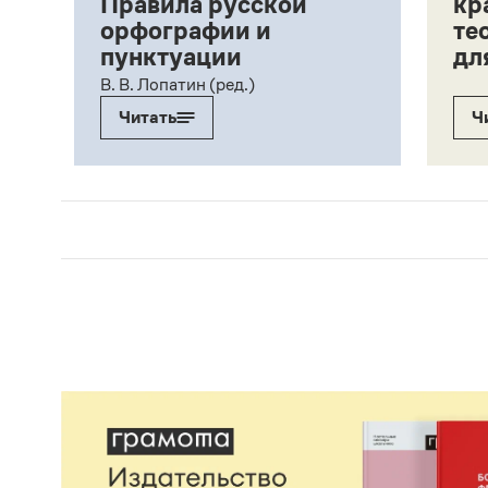
Правила русской
кр
орфографии и
те
пунктуации
дл
ий,
В. В. Лопатин (ред.)
Читать
Ч