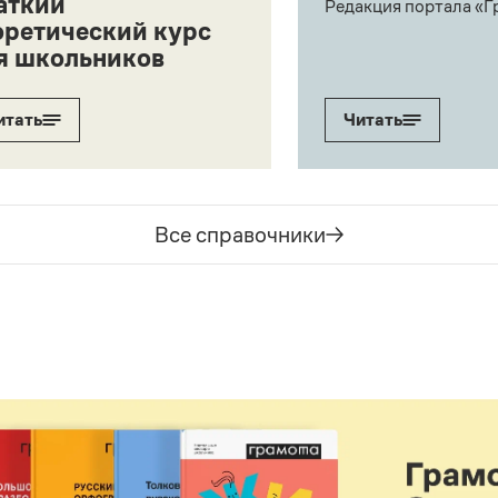
аткий
Редакция портала «Г
оретический курс
я школьников
итать
Читать
Все справочники