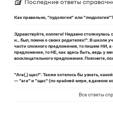
Последние ответы справочн
Как правильно, "лудология" или "людология"
В научных текстах неологизм, используемый д
понятий, представлен в двух вариантах:
лудоло
Здравствуйте, коллеги! Недавно столкнулась
О «правильном» варианте слова можно говори
н... был, помни о своих родителях!". В школе 
словарях русского языка. Пока же такой слов
части сложного предложения, то пишем НИ, а 
Страница ответа
предложение, то НЕ, как здесь быть, ведь у м
восклицательного предложения. Поясните, по
Правильно:
Где бы ты ни был, помни о своих р
восклицательных предложениях:
Где ты тольк
"Ага(,) щас!". Также хотелось бы узнать, како
Страница ответа
— "ага" и "щас" (по крайней мере, в данном к
частица
Ага
—
, которая в данном случае испо
говорящего поверить в достоверность какого-
Все ответы сп
фразеологизм (коммуникема, нечленимое пред
отрицания, несогласия, отказа сделать что-ли
и т. п. (см.: Меликян В. Ю. Синтаксический фра