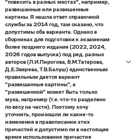
"повесить в разных местах", например,
Статьи
развешанные или развешенные
Монологи
Интервью
картины. Я нашла ответ справочной
Лекции и подкасты
службы за 2014 год, там сказано, что
Рекомендуем
допустимы оба варианта. Однако в
сборниках для подготовки к экзаменам
более позднего издания (2022, 2024,
Учебник Грамоты
2026 годов выпуска) под ред. разных
авторов (Л.И.Пирогова, В.М.Татарова,
Правила русского языка: от азов до тонкостей
Д.Е.Зверева, Т.В.Балуш) единственным
Интерактивные упражнения: от простого к сложному
правильным дается вариант
Скороговорки
"развешанные картины", а
"развешенной" может быть только
мука, например (т.е. что-то разделено
Издательство
по весу на части). Поэтому хочу
уточнить, произошли ли какие-то
Словари
изменения в правописании этих
Научпоп
Учебники и справочники
причастий и допустимо ли в настоящее
Все книги
время использование причастия