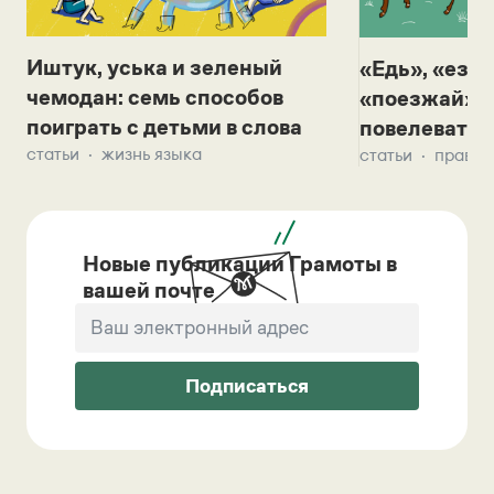
Иштук, уська и зеленый
«Едь», «езж
чемодан: семь способов
«поезжай»? 
поиграть с детьми в слова
повелевать 
статьи
жизнь языка
статьи
правил
Новые публикации Грамоты в
вашей почте
Подписаться