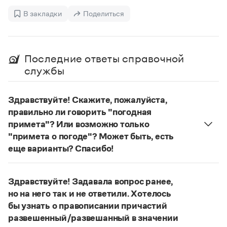
Управление в русском языке
Правила русской орфографии и пунктуации
Словари русского языка как государственного
В закладки
Поделиться
Словарь русских имён
(1956)
Словарь методических терминов
Справочники
Последние ответы справочной
службы
Правила русской орфографии и пунктуации
Русский язык. Краткий теоретический курс
для школьников
Здравствуйте! Скажите, пожалуйста,
Письмовник
Справочник по пунктуации
правильно ли говорить "погодная
Словарь-справочник трудностей
примета"? Или возможно только
Справочник по фразеологии
"примета о погоде"? Может быть, есть
Азбучные истины
еще варианты? Спасибо!
Словарь-справочник непростые слова
Все справочники портала
Сочетание
погодные приметы
отвечает нормам
литературного языка. Употребляются также
Здравствуйте! Задавала вопрос ранее,
сочетания
приметы
(
хорошей, плохой
)
погоды
;
но на него так и не ответили. Хотелось
приметы о погоде
;
приметы, относящиеся
Журнал
бы узнать о правописании причастий
к погоде
.
развешенный/развешанный в значении
Новости и события
Страница ответа