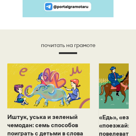
почитать на грамоте
Иштук, уська и зеленый
«Едь», «езж
чемодан: семь способов
«поезжай»? 
поиграть с детьми в слова
повелевать 