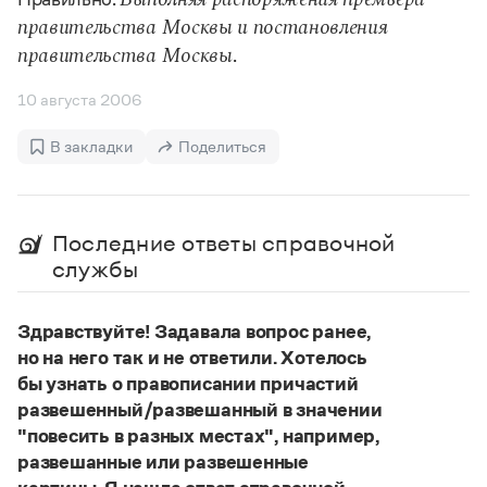
Выполняя распоряжения премьера
Статьи
правительства Москвы и постановления
Монологи
.
Интервью
правительства Москвы
Лекции и подкасты
Рекомендуем
10 августа 2006
В закладки
Поделиться
Учебник Грамоты
Правила русского языка: от азов до тонкостей
Последние ответы справочной
Интерактивные упражнения: от простого к сложному
службы
Скороговорки
Здравствуйте! Задавала вопрос ранее,
но на него так и не ответили. Хотелось
Издательство
бы узнать о правописании причастий
Словари
развешенный/развешанный в значении
Научпоп
"повесить в разных местах", например,
Учебники и справочники
развешанные или развешенные
Все книги