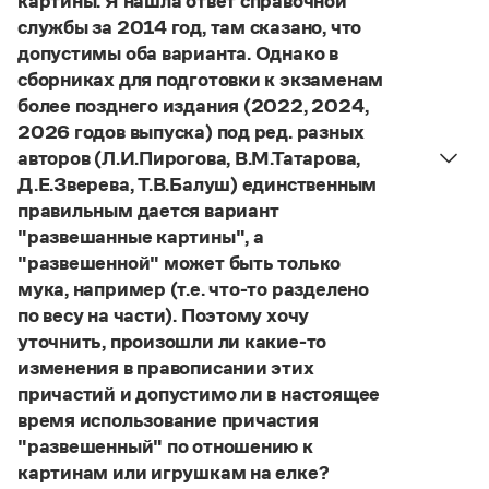
картины. Я нашла ответ справочной
службы за 2014 год, там сказано, что
допустимы оба варианта. Однако в
сборниках для подготовки к экзаменам
более позднего издания (2022, 2024,
2026 годов выпуска) под ред. разных
авторов (Л.И.Пирогова, В.М.Татарова,
Д.Е.Зверева, Т.В.Балуш) единственным
правильным дается вариант
"развешанные картины", а
"развешенной" может быть только
мука, например (т.е. что-то разделено
по весу на части). Поэтому хочу
уточнить, произошли ли какие-то
изменения в правописании этих
причастий и допустимо ли в настоящее
время использование причастия
"развешенный" по отношению к
картинам или игрушкам на елке?