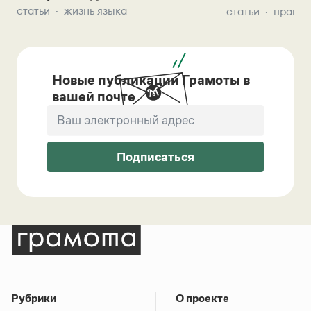
статьи
жизнь языка
статьи
правил
Новые публикации Грамоты в
вашей почте
Подписаться
Рубрики
О проекте