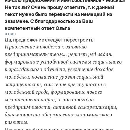
начало предложения и имя собственное - Москва!
Управление в русском языке
Правила русской орфографии и пунктуации
Словари русского языка как государственного
Не так ли? Очень прошу ответить, т. к данный
Словарь русских имён
(1956)
текст нужно было перевести на немецкий на
Словарь методических терминов
экзамене. С благодарностью за Ваш
Справочники
компетентный ответ Ольга
ОТВЕТ
Да, предложение следует перестроить:
Правила русской орфографии и пунктуации
Русский язык. Краткий теоретический курс
Привлечение молодежи к занятию
для школьников
предпринимательством... решает ряд задач:
Письмовник
формирование устойчивой системы социального
Справочник по пунктуации
Словарь-справочник трудностей
и гражданского обучения, увеличение доходов
Справочник по фразеологии
молодежи, повышение уровня социальной
Азбучные истины
защищенности, снижение преступности в
Словарь-справочник непростые слова
Все справочники портала
молодежной среде, формирование нового
менталитета нации, основанного на
предприимчивости, активной самореализации,
Журнал
динамичности общественно-экономического
развития.
Новости и события
Правильно: