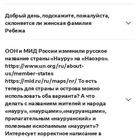
ответ
Наш
2014 года по-прежнему актуален.
Авторы пособий, о которых Вы говорите, почему-
Добрый день, подскажите, пожалуйста,
то игнорируют рекомендации нормативных
склоняется ли женская фамилия
словарей русского языка, в которых указан глагол
Ребежа
развесить
(от него образована форма
Фамилия
Ребежа
склоняется (и мужская, и
развешенный
) со значением «повесить в разных
женская).
местах (несколько, много предметов)». Ср.:
Я
ООН и МИД России изменили русское
Страница ответа
знаю, что на стенах своей квартиры вы развесили
название страны «Науру» на «Наоэро».
разные географические карты.
И. С. Тургенев,
https://www.un.org/ru/about-
Бретер. И эти карты, безусловно, развешены.
us/member-states
https://mid.ru/ru/maps/nr/ То есть
Страница ответа
теперь для страны и острова можно
использовать оба варианта? А что
делать с названием жителей и народа
«науру», «наурцами»,«науруанцами»,
прилагательным «науруанский» и
полезным ископаемым «науруит»?
Интересует корректное написание в