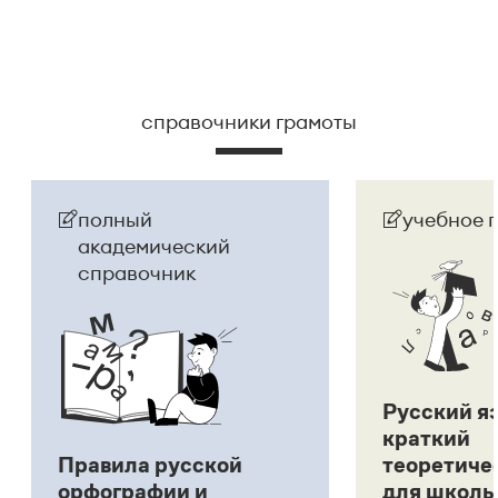
справочники грамоты
полный
учебное 
академический
справочник
Русский я
краткий
Правила русской
теоретиче
орфографии и
для школь