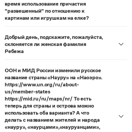
Статьи
время использование причастия
Монологи
"развешенный" по отношению к
Интервью
картинам или игрушкам на елке?
Лекции и подкасты
ответ
Наш
2014 года по-прежнему актуален.
Рекомендуем
Авторы пособий, о которых Вы говорите, почему-
Добрый день, подскажите, пожалуйста,
то игнорируют рекомендации нормативных
склоняется ли женская фамилия
словарей русского языка, в которых указан глагол
Учебник Грамоты
Ребежа
развесить
(от него образована форма
Фамилия
Ребежа
склоняется (и мужская,
развешенный
) со значением «повесить в разных
Правила русского языка: от азов до тонкостей
и женская).
Интерактивные упражнения: от простого к сложному
местах (несколько, много предметов)». Ср.:
ООН и МИД России изменили русское
Скороговорки
Страница ответа
Я знаю, что на стенах своей квартиры вы
название страны «Науру» на «Наоэро».
развесили разные географические карты
https://www.un.org/ru/about-
(И. С. Тургенев, Бретер). И эти карты, безусловно,
us/member-states
Издательство
развешены.
https://mid.ru/ru/maps/nr/ То есть
теперь для страны и острова можно
Страница ответа
Словари
использовать оба варианта? А что
Научпоп
делать с названием жителей и народа
Учебники и справочники
«науру», «наурцами»,«науруанцами»,
Все книги