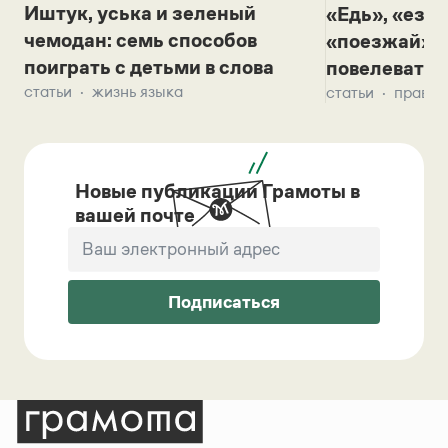
Иштук, уська и зеленый
«Едь», «езж
чемодан: семь способов
«поезжай»? 
поиграть с детьми в слова
повелевать 
статьи
жизнь языка
статьи
правил
Новые публикации Грамоты в
вашей почте
Подписаться