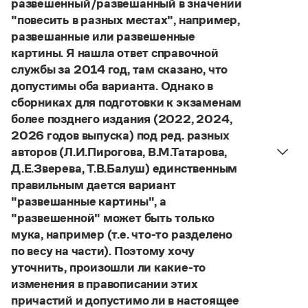
развешенный/развешанный в значении
Управление в русском языке
Правила русской орфографии и пунктуации
Словари русского языка как государственного
"повесить в разных местах", например,
Словарь русских имён
(1956)
развешанные или развешенные
Словарь методических терминов
картины. Я нашла ответ справочной
Справочники
службы за 2014 год, там сказано, что
допустимы оба варианта. Однако в
Правила русской орфографии и пунктуации
сборниках для подготовки к экзаменам
Русский язык. Краткий теоретический курс
более позднего издания (2022, 2024,
для школьников
2026 годов выпуска) под ред. разных
Письмовник
Справочник по пунктуации
авторов (Л.И.Пирогова, В.М.Татарова,
Словарь-справочник трудностей
Д.Е.Зверева, Т.В.Балуш) единственным
Справочник по фразеологии
правильным дается вариант
Азбучные истины
"развешанные картины", а
Словарь-справочник непростые слова
"развешенной" может быть только
Все справочники портала
мука, например (т.е. что-то разделено
по весу на части). Поэтому хочу
уточнить, произошли ли какие-то
Журнал
изменения в правописании этих
причастий и допустимо ли в настоящее
Новости и события