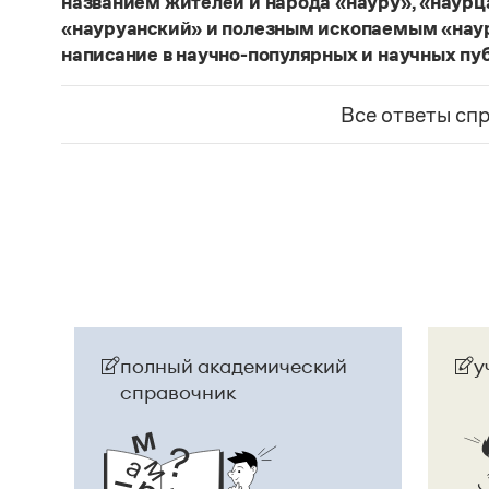
названием жителей и народа «науру», «наур
«науруанский» и полезным ископаемым «нау
написание в научно-популярных и научных пу
Изменение касается только официального назв
образованные от топонима
Науру
, никуда из 
Все ответы сп
использованы в любых текстах. Здесь можно о
скользкую дорожку, уводящую в бездну острейш
прилагательное
белорусский
, хотя официально
Беларусь
. И
молдаване
остались в русском язы
стало
Молдовой
.
Страница ответа
полный академический
у
справочник