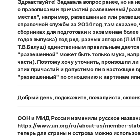
Здравствуйте! Задавала вопрос ранее, но на не
о правописании причастий развешенный/разв
местах", например, развешанные или развеше
справочной службы за 2014 год, там сказано,
сборниках для подготовки к экзаменам более
годов выпуска) под ред. разных авторов (Л.И.П
Т.В.Балуш) единственным правильным дается
"развешенной" может быть только мука, наприм
части). Поэтому хочу уточнить, произошли ли
этих причастий и допустимо ли в настоящее 
"развешенный" по отношению к картинам или
ответ
Наш
2014 года по-прежнему актуален. Ав
игнорируют рекомендации нормативных словаре
Добрый день, подскажите, пожалуйста, скло
развесить
(от него образована форма
развешен
Фамилия
Ребежа
склоняется (и мужская, и жен
(несколько, много предметов)». Ср.:
Я знаю, чт
географические карты
(И. С. Тургенев, Бретер)
Страница ответа
ООН и МИД России изменили русское названи
https://www.un.org/ru/about-us/member-state
Страница ответа
теперь для страны и острова можно использов