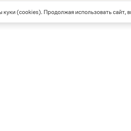
 куки (cookies). Продолжая использовать сайт,
екте
Грамота в соцсетях
але
VK
а
Telegram
ая связь
а и партнерство
ка конфиденциальности
вательское соглашение
0, выдано 10.02.2023
Дизайн — Мария Екимова /
Мотка