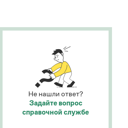
Рекомендуем
Учебник Грамоты
Правила русского языка: от азов до тонкостей
Интерактивные упражнения: от простого к
сложному
Скороговорки
Издательство
Словари
Научпоп
Не нашли ответ?
Учебники и справочники
Все книги
Задайте вопрос
справочной службе