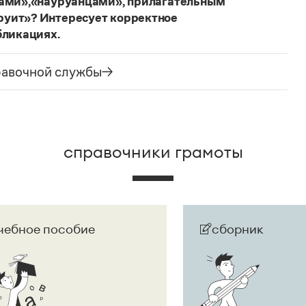
цами»,«науруанцами», прилагательным
руит»? Интересует корректное
бликациях.
ания государства. Все остальные слова,
русского языка не делись и по-прежнему могут быть
равочной службы
сторожно вспомнить (хотя мы и вступаем на
их дискуссий), что в русском языке осталось
е название государства изменилось на
Республика
ке
молдаванами
, когда государство официально
справочники грамоты
чебное пособие
сборник