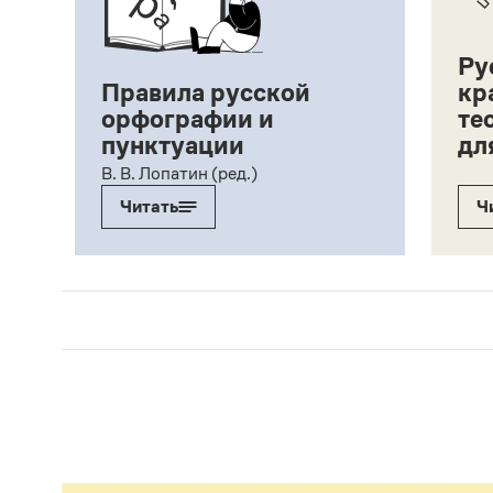
Ру
Правила русской
кр
орфографии и
те
пунктуации
дл
ий,
В. В. Лопатин (ред.)
Читать
Ч