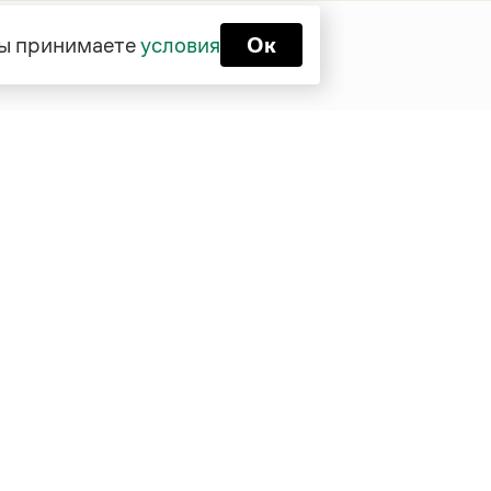
 вы принимаете
условия
Ок
Функционирует при финансовой
поддержке Министерства цифрового
развития, связи и массовых
коммуникаций Российской Федерации
Перейти на старую версию
Грамоты