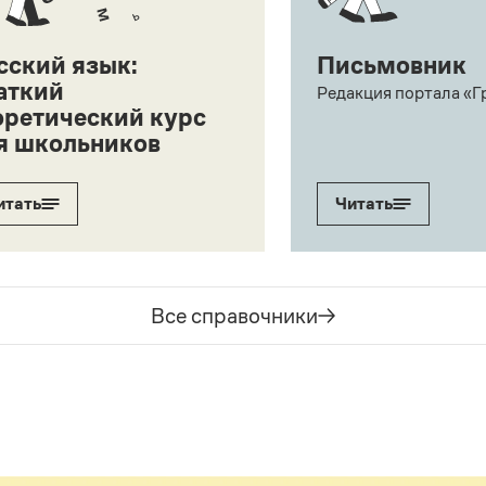
сский язык:
Письмовник
аткий
Редакция портала «Г
оретический курс
я школьников
итать
Читать
Все справочники