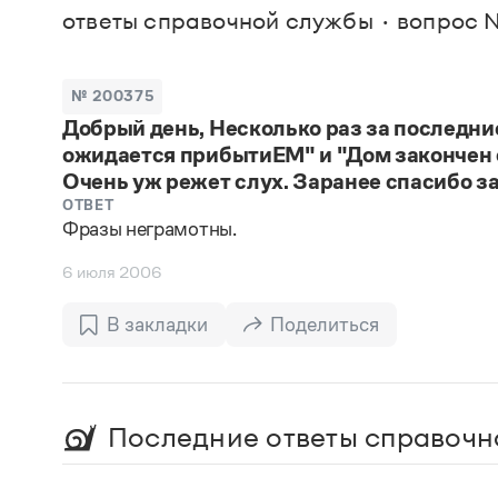
В. М
ответы справочной службы
вопрос 
Большой универсальный словарь русского языка
Спр
Сл
Русский орфографический словарь
Реда
Русское словесное ударение
Современный словарь иностранных слов
Вс
№ 200375
Все
Словарь антонимов
Добрый день, Несколько раз за последние
Словарь методических терминов
ожидается прибытиЕМ" и "Дом закончен 
Словарь русских имён
Словарь синонимов
Очень уж режет слух. Заранее спасибо за
Словарь собственных имён
ОТВЕТ
Словарь трудностей русского языка
Фразы неграмотны.
Управление в русском языке
Словари русского языка как государственного
6 июля 2006
В закладки
Поделиться
Последние ответы справочн