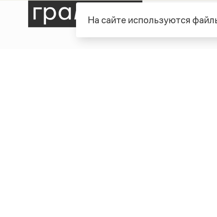
На сайте используются файлы
Рубрики
О про
Справочная служба
О порт
Словари
Команд
Справочники
Обратн
Библиотека
Реклам
Журнал
Полити
Учебник
Пользо
Издательство
© Грамота.ru, 2000 – 2026
Свидетельство о регистрации СМИ: ЭЛ № ФС 77 - 8470