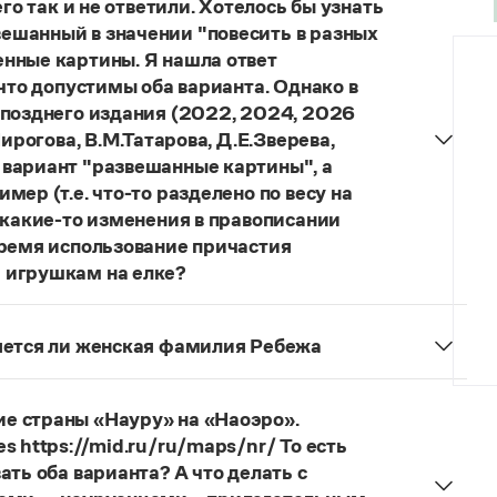
го так и не ответили. Хотелось бы узнать
ешанный в значении "повесить в разных
нные картины. Я нашла ответ
 что допустимы оба варианта. Однако в
 позднего издания (2022, 2024, 2026
ирогова, В.М.Татарова, Д.Е.Зверева,
 вариант "развешанные картины", а
ер (т.е. что-то разделено по весу на
 какие-то изменения в правописании
время использование причастия
 игрушкам на елке?
торы пособий, о которых Вы говорите, почему-то
й русского языка, в которых указан глагол
няется ли женская фамилия Ребежа
ный
) со значением «повесить в разных местах
ская).
о на стенах своей квартиры вы развесили разные
. И эти карты, безусловно, развешены.
е страны «Науру» на «Наоэро».
s https://mid.ru/ru/maps/nr/ То есть
ать оба варианта? А что делать с