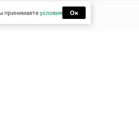
 вы принимаете
условия
Ок
Функционирует при финансовой
поддержке Министерства цифрового
развития, связи и массовых
коммуникаций Российской Федерации
Перейти на старую версию
Грамоты