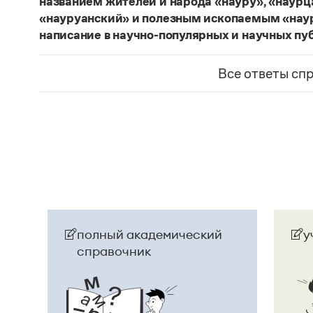
названием жителей и народа «науру», «наур
«науруанский» и полезным ископаемым «нау
написание в научно-популярных и научных пу
Изменение касается только официального назв
образованные от топонима
Науру
, никуда из 
Все ответы сп
использованы в любых текстах. Здесь можно о
скользкую дорожку, уводящую в бездну острейш
прилагательное
белорусский
, хотя официально
Беларусь
. И
молдаване
остались в русском язы
стало
Молдовой
.
Страница ответа
полный академический
у
справочник