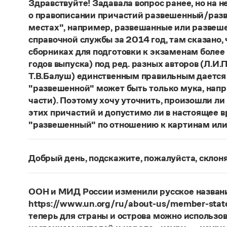
Здравствуйте! Задавала вопрос ранее, но на не
о правописании причастий развешенный/разв
местах", например, развешанные или развеше
справочной службы за 2014 год, там сказано,
сборниках для подготовки к экзаменам более
годов выпуска) под ред. разных авторов (Л.И.П
Т.В.Балуш) единственным правильным дается
"развешенной" может быть только мука, наприм
части). Поэтому хочу уточнить, произошли ли
этих причастий и допустимо ли в настоящее 
"развешенный" по отношению к картинам или
ответ
Наш
2014 года по-прежнему актуален. Ав
игнорируют рекомендации нормативных словаре
Добрый день, подскажите, пожалуйста, скло
развесить
(от него образована форма
развешен
Фамилия
Ребежа
склоняется (и мужская, и жен
(несколько, много предметов)». Ср.:
Я знаю, чт
географические карты.
И. С. Тургенев, Бретер.
Страница ответа
ООН и МИД России изменили русское названи
https://www.un.org/ru/about-us/member-state
Страница ответа
теперь для страны и острова можно использов