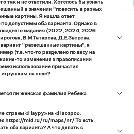
го так и не ответили. Хотелось бы узнать
ешанный в значении "повесить в разных
нные картины. Я нашла ответ
 что допустимы оба варианта. Однако в
 позднего издания (2022, 2024, 2026
ирогова, В.М.Татарова, Д.Е.Зверева,
 вариант "развешанные картины", а
ер (т.е. что-то разделено по весу на
 какие-то изменения в правописании
время использование причастия
 игрушкам на елке?
торы пособий, о которых Вы говорите, почему-то
й русского языка, в которых указан глагол
няется ли женская фамилия Ребежа
ный
) со значением «повесить в разных местах
ская).
о на стенах своей квартиры вы развесили разные
 И эти карты, безусловно, развешены.
е страны «Науру» на «Наоэро».
s https://mid.ru/ru/maps/nr/ То есть
ать оба варианта? А что делать с