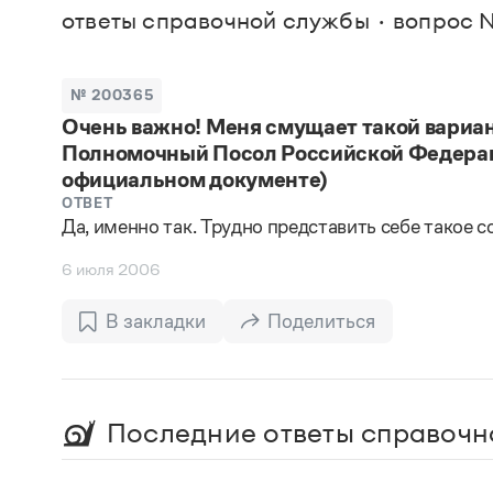
В. М
ответы справочной службы
вопрос 
Большой универсальный словарь русского языка
Спр
Сл
Русский орфографический словарь
Реда
Русское словесное ударение
Современный словарь иностранных слов
Вс
№ 200365
Все
Словарь антонимов
Очень важно! Меня смущает такой вариа
Словарь методических терминов
Полномочный Посол Российской Федераци
Словарь русских имён
Словарь синонимов
официальном документе)
Словарь собственных имён
ОТВЕТ
Словарь трудностей русского языка
Да, именно так. Трудно представить себе такое 
Управление в русском языке
Словари русского языка как государственного
6 июля 2006
В закладки
Поделиться
Последние ответы справочн