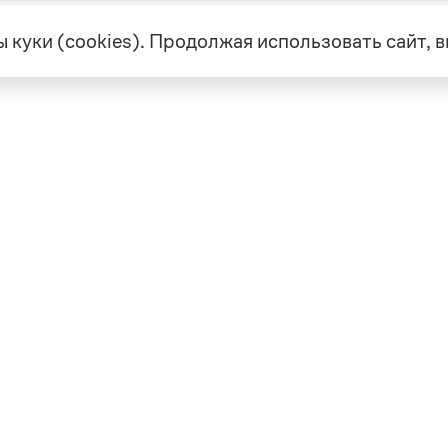
 куки (cookies). Продолжая использовать сайт,
екте
Грамота в соцсетях
але
VK
а
Telegram
ая связь
а и партнерство
ка конфиденциальности
вательское соглашение
0, выдано 10.02.2023
Дизайн — Мария Екимова /
Мотка