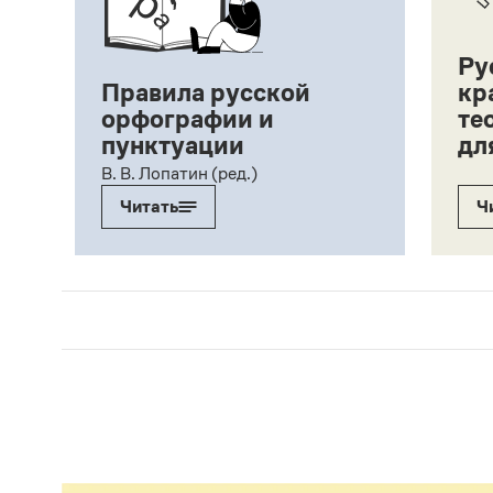
Ру
Правила русской
кр
орфографии и
те
пунктуации
дл
ий,
В. В. Лопатин (ред.)
Читать
Ч