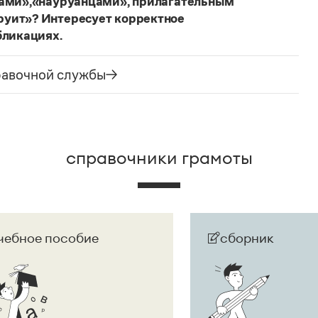
цами»,«науруанцами», прилагательным
руит»? Интересует корректное
бликациях.
ания государства. Все остальные слова,
русского языка не делись и по-прежнему могут быть
равочной службы
сторожно вспомнить (хотя мы и вступаем на
их дискуссий), что в русском языке осталось
е название государства изменилось на
Республика
ке
молдаванами
, когда государство официально
справочники грамоты
чебное пособие
сборник