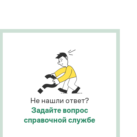
Рекомендуем
Учебник Грамоты
Правила русского языка: от азов до тонкостей
Интерактивные упражнения: от простого к
сложному
Скороговорки
Издательство
Словари
Научпоп
Не нашли ответ?
Учебники и справочники
Все книги
Задайте вопрос
справочной службе