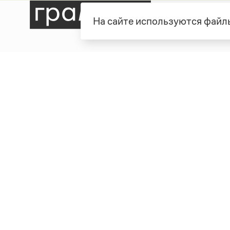
На сайте используются файлы
Рубрики
О про
Справочная служба
О порт
Словари
Команд
Справочники
Обратн
Библиотека
Реклам
Журнал
Полити
Учебник
Пользо
Издательство
© Грамота.ru, 2000 – 2026
Свидетельство о регистрации СМИ: ЭЛ № ФС 77 - 8470