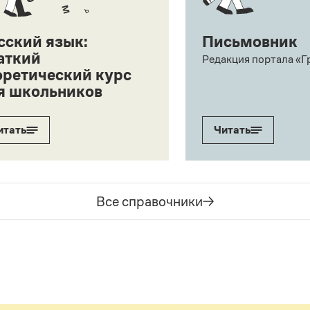
сский язык:
Письмовник
аткий
Редакция портала «Г
оретический курс
я школьников
итать
Читать
Все справочники