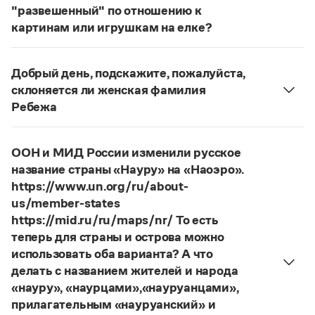
Статьи
"развешенный" по отношению к
Монологи
картинам или игрушкам на елке?
Интервью
ответ
Наш
2014 года по-прежнему актуален.
Лекции и подкасты
Авторы пособий, о которых Вы говорите, почему-
Рекомендуем
Добрый день, подскажите, пожалуйста,
то игнорируют рекомендации нормативных
склоняется ли женская фамилия
словарей русского языка, в которых указан глагол
Ребежа
развесить
(от него образована форма
Учебник Грамоты
Фамилия
Ребежа
склоняется (и мужская, и
развешенный
) со значением «повесить в разных
женская).
местах (несколько, много предметов)». Ср.:
Я
Правила русского языка: от азов до тонкостей
ООН и МИД России изменили русское
Страница ответа
Интерактивные упражнения: от простого к сложному
знаю, что на стенах своей квартиры вы развесили
название страны «Науру» на «Наоэро».
Скороговорки
разные географические карты.
И. С. Тургенев,
https://www.un.org/ru/about-
Бретер. И эти карты, безусловно, развешены.
us/member-states
https://mid.ru/ru/maps/nr/ То есть
Страница ответа
Издательство
теперь для страны и острова можно
использовать оба варианта? А что
Словари
делать с названием жителей и народа
Научпоп
«науру», «наурцами»,«науруанцами»,
Учебники и справочники
прилагательным «науруанский» и
Все книги