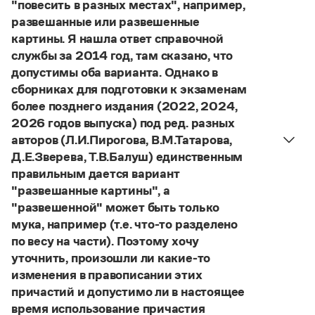
Управление в русском языке
Правила русской орфографии и пунктуации
"повесить в разных местах", например,
Словари русского языка как государственного
Словарь русских имён
(1956)
развешанные или развешенные
Словарь методических терминов
картины. Я нашла ответ справочной
службы за 2014 год, там сказано, что
Справочники
допустимы оба варианта. Однако в
сборниках для подготовки к экзаменам
Правила русской орфографии и пунктуации
более позднего издания (2022, 2024,
Русский язык. Краткий теоретический курс
2026 годов выпуска) под ред. разных
для школьников
Письмовник
авторов (Л.И.Пирогова, В.М.Татарова,
Справочник по пунктуации
Д.Е.Зверева, Т.В.Балуш) единственным
Словарь-справочник трудностей
правильным дается вариант
Справочник по фразеологии
"развешанные картины", а
Азбучные истины
"развешенной" может быть только
Словарь-справочник непростые слова
Все справочники портала
мука, например (т.е. что-то разделено
по весу на части). Поэтому хочу
уточнить, произошли ли какие-то
изменения в правописании этих
Журнал
причастий и допустимо ли в настоящее
время использование причастия
Новости и события