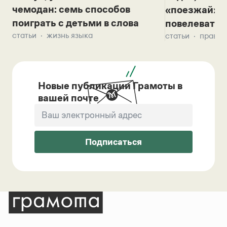
чемодан: семь способов
«поезжай»? 
поиграть с детьми в слова
повелевать 
статьи
жизнь языка
статьи
правил
Новые публикации Грамоты в
вашей почте
Подписаться