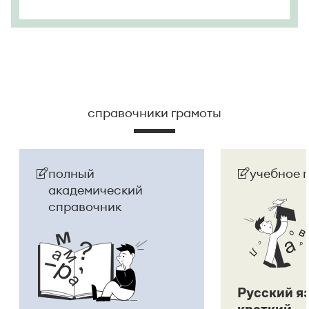
справочники грамоты
полный
учебное 
академический
справочник
Русский я