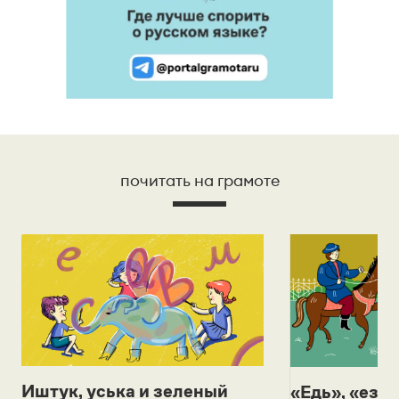
почитать на грамоте
Иштук, уська и зеленый
«Едь», «езж