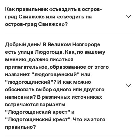
Управление в русском языке
Правила русской орфографии и пунктуации
Словари русского языка как государственного
Как правильнее: «съездить в остров-
Словарь русских имён
(1956)
град Свияжск» или «съездить на
Словарь методических терминов
остров-град Свияжск»?
Справочники
Правильнее:
на остров-град Свияжск
.
Страница ответа
Правила русской орфографии и пунктуации
Добрый день! В Великом Новгороде
Русский язык. Краткий теоретический курс
есть улица Людогоща. Как, по вашему
для школьников
мнению, должно писаться
Письмовник
прилагательное, образованное от этого
Справочник по пунктуации
названия: "людогощенский" или
Словарь-справочник трудностей
Справочник по фразеологии
"людогощинский"? И как можно
Азбучные истины
обосновать выбор одного или другого
Словарь-справочник непростые слова
написания? В различных источниках
Все справочники портала
встречаются варианты
"Людогощенский крест" и
"Людогощинский крест". Что из этого
Журнал
правильно?
Есть орфографическое правило:
Новости и события