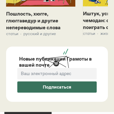
Иштук, уськ
Пошлость, хюгге,
чемодан: се
глюггаведур и другие
поиграть с д
непереводимые слова
статьи
жизнь 
статьи
русский и другие
Новые публикации Грамоты в
вашей почте
Подписаться