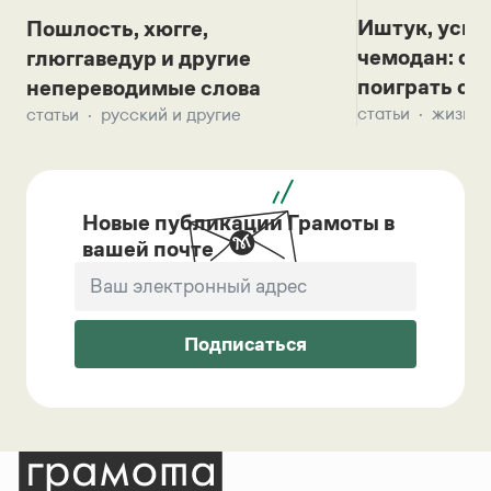
Иштук, уськ
Пошлость, хюгге,
чемодан: се
глюггаведур и другие
поиграть с д
непереводимые слова
статьи
жизнь 
статьи
русский и другие
Новые публикации Грамоты в
вашей почте
Подписаться