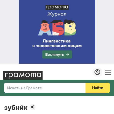
Найти
Искать на Грамоте
Везде
Справочная служба
зубни́к