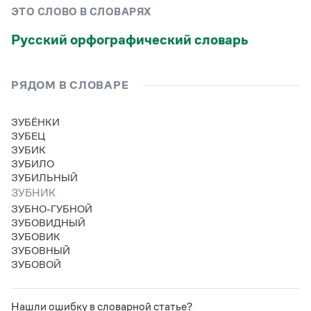
Управление в русском языке
Правила русской орфографии и пунктуации
Словари русского языка как государственного
ЭТО СЛОВО В СЛОВАРЯХ
Словарь русских имён
(1956)
Словарь методических терминов
Русский орфографический словарь
Справочники
РЯДОМ В СЛОВАРЕ
Правила русской орфографии и пунктуации
Русский язык. Краткий теоретический курс
ЗУБЁНКИ
для школьников
ЗУБЕЦ
Письмовник
ЗУБИК
Справочник по пунктуации
ЗУБИЛО
Словарь-справочник трудностей
ЗУБИЛЬНЫЙ
Справочник по фразеологии
Азбучные истины
ЗУБНИК
Словарь-справочник непростые слова
ЗУБНО-ГУБНОЙ
Все справочники портала
ЗУБОВИДНЫЙ
ЗУБОВИК
ЗУБОВНЫЙ
ЗУБОВОЙ
Журнал
Новости и события
Нашли ошибку в словарной статье?