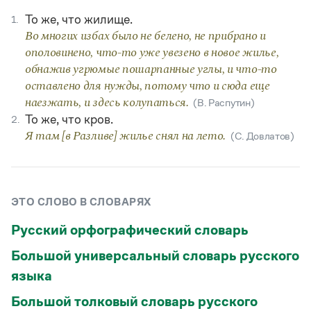
Статьи
То же, что жилище.
1.
Монологи
Интервью
Во многих избах было не белено, не прибрано и
Лекции и подкасты
ополовинено, что-то уже увезено в новое жилье,
Рекомендуем
обнажив угрюмые пошарпанные углы, и что-то
оставлено для нужды, потому что и сюда еще
наезжать, и здесь колупаться.
(В. Распутин)
Учебник Грамоты
То же, что кров.
2.
Я там [в Разливе] жилье снял на лето.
(С. Довлатов)
Правила русского языка: от азов до тонкостей
Интерактивные упражнения: от простого к сложному
Скороговорки
ЭТО СЛОВО В СЛОВАРЯХ
Русский орфографический словарь
Издательство
Большой универсальный словарь русского
Словари
Научпоп
языка
Учебники и справочники
Большой толковый словарь русского
Все книги