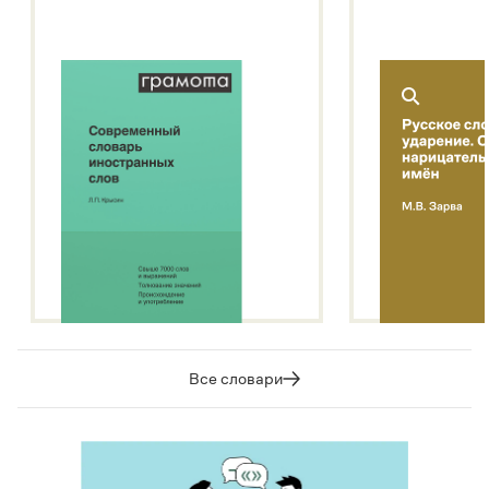
Подробнее о метасловаре
Все словари