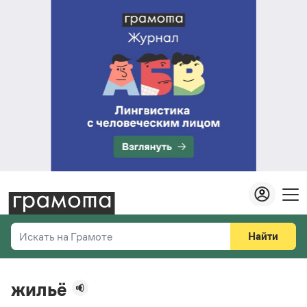
Найти
Искать на Грамоте
Везде
Справочная служба
жильё