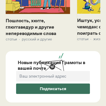
Иштук, уськ
Пошлость, хюгге,
чемодан: се
глюггаведур и другие
поиграть с д
непереводимые слова
статьи
жизнь 
статьи
русский и другие
Новые публикации Грамоты в
вашей почте
Подписаться