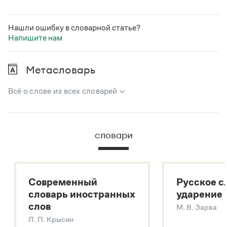
Нашли ошибку в словарной статье?
Напишите нам
Метасловарь
Всё о слове из всех словарей
В метасловаре Грамоты в удобном виде собрана вся
информация из следующих словарей:
словари
Русский орфографический словарь
Большой толковый словарь русского языка
Большой толковый словарь русских существительных
Современный
Русское с
Большой толковый словарь русских глаголов
словарь иностранных
ударение
Современный словарь иностранных слов
слов
М. В. Зарва
Звук – технология синтеза платформы
SaluteSpeech
Л. П. Крысин