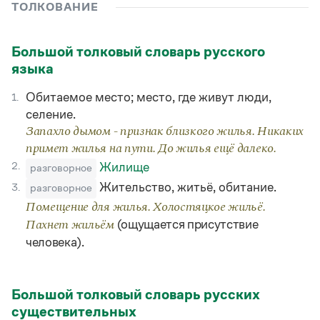
Управление в русском языке
Правила русской орфографии и пунктуации
ТОЛКОВАНИЕ
Словари русского языка как государственного
Словарь русских имён
(1956)
Словарь методических терминов
Большой толковый словарь русского
языка
Справочники
Обитаемое место; место, где живут люди,
1.
Правила русской орфографии и пунктуации
Русский язык. Краткий теоретический курс
селение.
для школьников
Запахло дымом - признак близкого жилья. Никаких
Письмовник
примет жилья на пути. До жилья ещё далеко.
Справочник по пунктуации
2.
Жилище
разговорное
Словарь-справочник трудностей
Справочник по фразеологии
Жительство, житьё, обитание.
3.
разговорное
Азбучные истины
Помещение для жилья. Холостяцкое жильё.
Словарь-справочник непростые слова
(ощущается присутствие
Пахнет жильём
Все справочники портала
человека).
Журнал
Большой толковый словарь русских
существительных
Новости и события