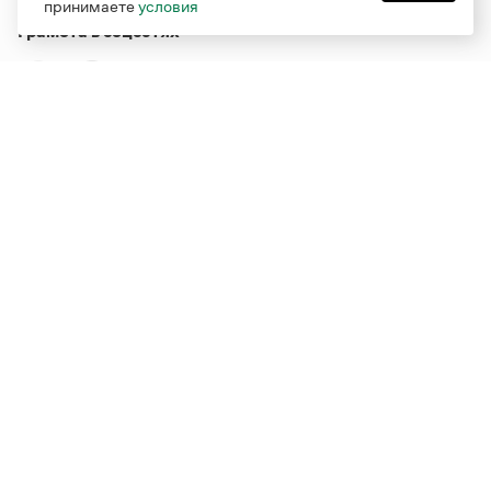
принимаете
условия
Грамота в соцсетях
Функционирует при финансовой поддержке Министерства
цифрового развития, связи и массовых коммуникаций
Российской Федерации
Перейти на старую версию
Грамоты
© Грамота.ru, 2000 – 2026
Свидетельство о регистрации СМИ: ЭЛ № ФС 77 - 84700,
выдано 10.02.2023
Дизайн — Мария Екимова /
Мотка
Реклама