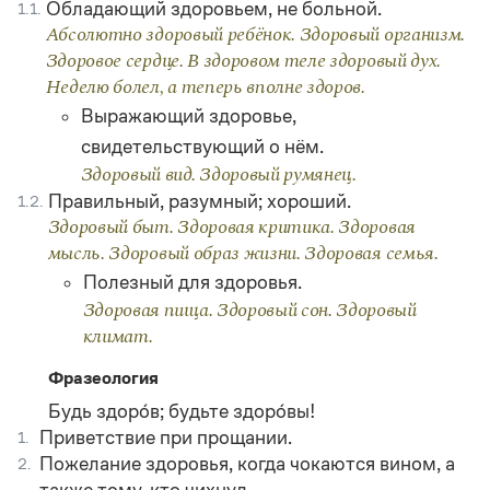
Обладающий здоровьем, не больной.
1.1.
Статьи
Монологи
Абсолютно здоровый ребёнок. Здоровый организм.
Интервью
Здоровое сердце. В здоровом теле здоровый дух.
Лекции и подкасты
Неделю болел, а теперь вполне здоров.
Рекомендуем
Выражающий здоровье,
свидетельствующий о нём.
Здоровый вид. Здоровый румянец.
Учебник Грамоты
Правильный, разумный; хороший.
1.2.
Здоровый быт. Здоровая критика. Здоровая
Правила русского языка: от азов до тонкостей
Интерактивные упражнения: от простого к сложному
мысль. Здоровый образ жизни. Здоровая семья.
Скороговорки
Полезный для здоровья.
Здоровая пища. Здоровый сон. Здоровый
климат.
Издательство
Фразеология
Словари
Будь здоро́в; будьте здоро́вы!
Научпоп
Приветствие при прощании.
1.
Учебники и справочники
Пожелание здоровья, когда чокаются вином, а
2.
Все книги