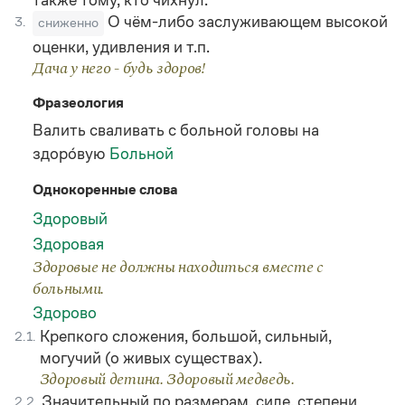
также тому, кто чихнул.
О чём-либо заслуживающем высокой
3.
сниженно
оценки, удивления и т.п.
Дача у него - будь здоров!
Фразеология
Валить сваливать с больной головы на
здоро́вую
Больной
Однокоренные слова
Здоровый
Здоровая
Здоровые не должны находиться вместе с
больными.
Здорово
Крепкого сложения, большой, сильный,
2.1.
могучий (о живых существах).
Здоровый детина. Здоровый медведь.
Значительный по размерам, силе, степени
2.2.