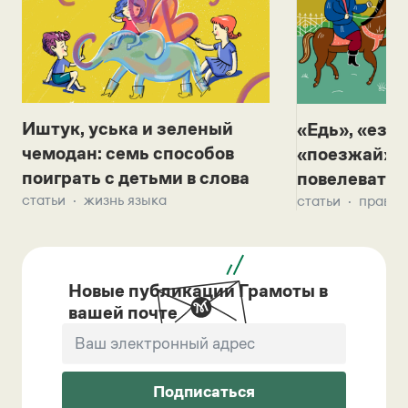
Иштук, уська и зеленый
«Едь», «езж
чемодан: семь способов
«поезжай»? 
поиграть с детьми в слова
повелевать 
статьи
жизнь языка
статьи
правил
Новые публикации Грамоты в
вашей почте
Подписаться