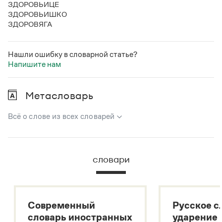
ЗДОРОВЬИЦЕ
ЗДОРОВЬИШКО
ЗДОРОВЯГА
Нашли ошибку в словарной статье?
Напишите нам
Метасловарь
Всё о слове из всех словарей
В метасловаре Грамоты в удобном виде собрана вся
информация из следующих словарей:
словари
Русский орфографический словарь
Большой толковый словарь русского языка
Большой толковый словарь русских существительных
Современный
Русское с
Большой толковый словарь русских глаголов
словарь иностранных
ударение
Современный словарь иностранных слов