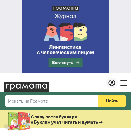
Найти
Искать на Грамоте
Везде
Справочная служба