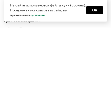
На сайте используются файлы куки (cookies).
Продолжая использовать сайт, вы
Ок
принимаете
условия
Грамота в соцсетях
Функционирует при финансовой поддержке Министерства
цифрового развития, связи и массовых коммуникаций
Российской Федерации
Перейти на старую версию
Грамоты
© Грамота.ru, 2000 – 2026
Свидетельство о регистрации СМИ: ЭЛ № ФС 77 - 84700,
выдано 10.02.2023
Дизайн — Мария Екимова /
Мотка