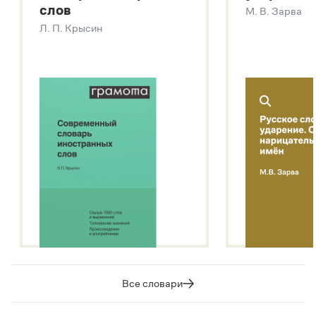
слов
М. В. Зарва
Звук – технология синтеза платформы
SaluteSpeech
Л. П. Крысин
Подробнее о метасловаре
Все словари