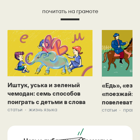
почитать на грамоте
Иштук, уська и зеленый
«Едь», «езж
чемодан: семь способов
«поезжай»? 
поиграть с детьми в слова
повелевать 
статьи
жизнь языка
статьи
правил