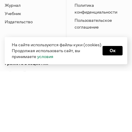
Журнал
Политика
конфиденциальности
Учебник
Пользовательское
Издательство
соглашение
На сайте используются файлы куки (cookies).
Продолжая использовать сайт, вы
Ок
принимаете
условия
Грамота в соцсетях
Функционирует при финансовой поддержке Министерства
цифрового развития, связи и массовых коммуникаций
Российской Федерации
Перейти на старую версию
Грамоты