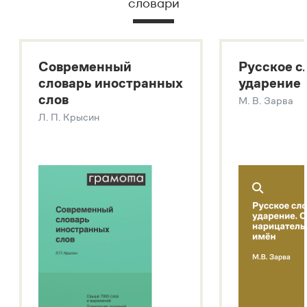
словари
Русский орфографический словарь
Большой толковый словарь русского языка
Большой толковый словарь русских существительных
Современный
Русское с
Большой толковый словарь русских глаголов
словарь иностранных
ударение
Современный словарь иностранных слов
слов
М. В. Зарва
Звук – технология синтеза платформы
SaluteSpeech
Л. П. Крысин
Подробнее о метасловаре