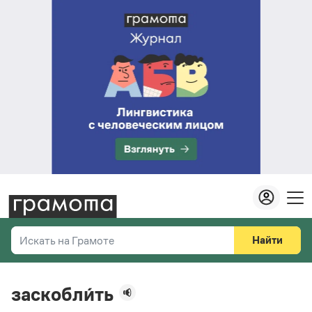
Найти
Искать на Грамоте
Везде
Справочная служба
заскобли́ть