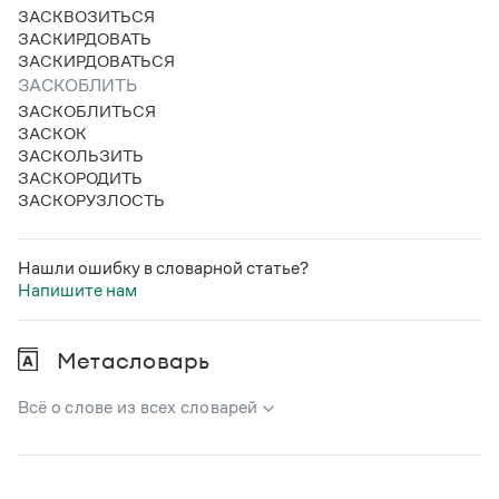
Статьи
ЗАСКВОЗИТЬСЯ
Монологи
ЗАСКИРДОВАТЬ
Интервью
ЗАСКИРДОВАТЬСЯ
Лекции и подкасты
ЗАСКОБЛИТЬ
Рекомендуем
ЗАСКОБЛИТЬСЯ
ЗАСКОК
ЗАСКОЛЬЗИТЬ
ЗАСКОРОДИТЬ
Учебник Грамоты
ЗАСКОРУЗЛОСТЬ
Правила русского языка: от азов до тонкостей
Интерактивные упражнения: от простого к сложному
Нашли ошибку в словарной статье?
Скороговорки
Напишите нам
Метасловарь
Издательство
Всё о слове из всех словарей
Словари
Научпоп
В метасловаре Грамоты в удобном виде собрана вся
Учебники и справочники
информация из следующих словарей:
Все книги