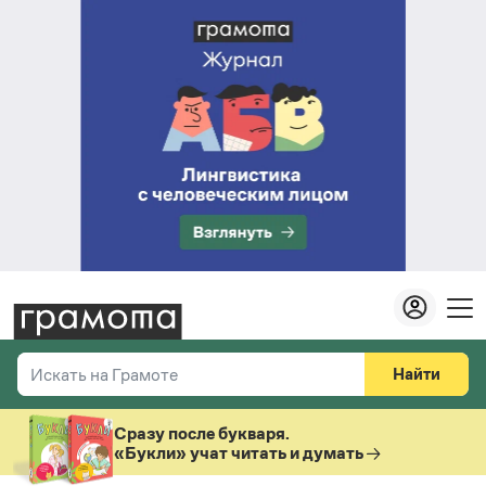
Найти
Искать на Грамоте
Везде
Справочная служба