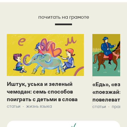
почитать на грамоте
Иштук, уська и зеленый
«Едь», «езж
чемодан: семь способов
«поезжай»? 
поиграть с детьми в слова
повелевать 
статьи
жизнь языка
статьи
правил