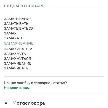
Статьи
РЯДОМ В СЛОВАРЕ
Монологи
Интервью
Лекции и подкасты
ЗАМАТЫВАНИЕ
Рекомендуем
ЗАМАТЫВАТЬ
ЗАМАТЫВАТЬСЯ
ЗАМАХ
ЗАМАХАТЬ
Учебник Грамоты
ЗАМАХИВАНИЕ
ЗАМАХИВАТЬСЯ
Правила русского языка: от азов до тонкостей
ЗАМАХНУТЬ
Интерактивные упражнения: от простого к сложному
ЗАМАХНУТЬСЯ
Скороговорки
ЗАМАЧИВАНИЕ
ЗАМАЧИВАТЬ
Издательство
Нашли ошибку в словарной статье?
Напишите нам
Словари
Научпоп
Учебники и справочники
Метасловарь
Все книги