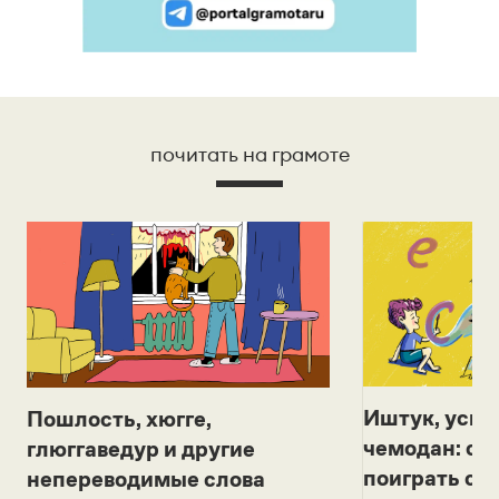
почитать на грамоте
Иштук, уськ
Пошлость, хюгге,
чемодан: се
глюггаведур и другие
поиграть с д
непереводимые слова