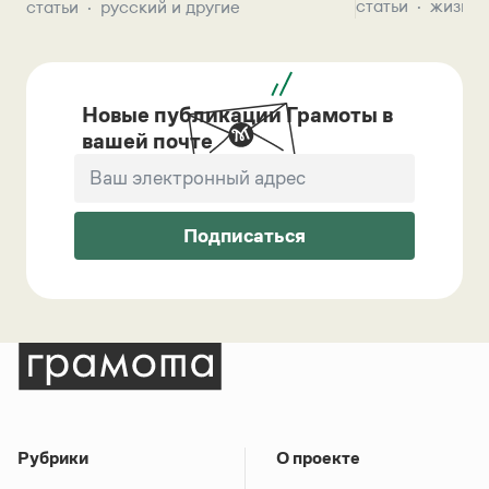
статьи
жизнь 
статьи
русский и другие
Новые публикации Грамоты в
вашей почте
Подписаться
Рубрики
О проекте