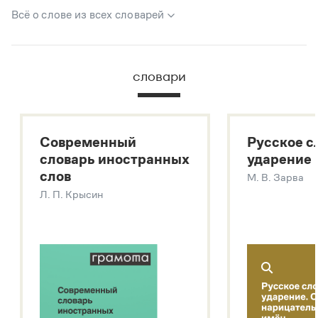
Всё о слове из всех словарей
В метасловаре Грамоты в удобном виде собрана вся
информация из следующих словарей:
словари
Русский орфографический словарь
Большой толковый словарь русского языка
Большой толковый словарь русских существительных
Современный
Русское с
Большой толковый словарь русских глаголов
словарь иностранных
ударение
Современный словарь иностранных слов
слов
М. В. Зарва
Звук – технология синтеза платформы
SaluteSpeech
Л. П. Крысин
Подробнее о метасловаре