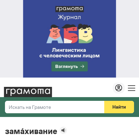
Найти
Искать на Грамоте
Везде
Справочная служба
зама́хивание