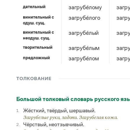
дательный
загрубе́лому
загру
винительный c
загрубе́лого
загр
одуш. сущ.
винительный c
загрубе́лый
загр
неодуш. сущ.
творительный
загрубе́лым
загру
предложный
загрубе́лом
загру
ТОЛКОВАНИЕ
Большой толковый словарь русского яз
Жёсткий, твёрдый, шершавый.
1.
Загрубелые руки, ладони. Загрубелая кожа.
Чёрствый, неотзывчивый.
2.