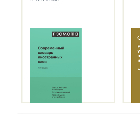
Звук – технология синтеза платформы
SaluteSpeech
Подробнее о метасловаре