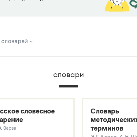
х словарей
брана вся информация из следующих словарей:
словари
х
сское словесное
Словарь
арение
методически
терминов
В. Зарва
Э. Г. Азимов, А. Н. 