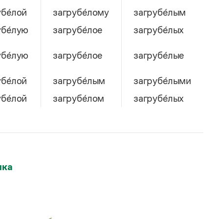
бе́лой
загрубе́лому
загрубе́лым
убе́лую
загрубе́лое
загрубе́лых
убе́лую
загрубе́лое
загрубе́лые
бе́лой
загрубе́лым
загрубе́лыми
бе́лой
загрубе́лом
загрубе́лых
ыка