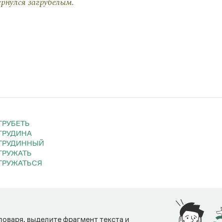
ернулся загрубелым.
АГРУБЕТЬ
АГРУДИНА
АГРУДИННЫЙ
АГРУЖАТЬ
АГРУЖАТЬСЯ
ловаря, выделите фрагмент текста и