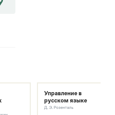
Управление в
х
русском языке
Д. Э. Розенталь
Щукин