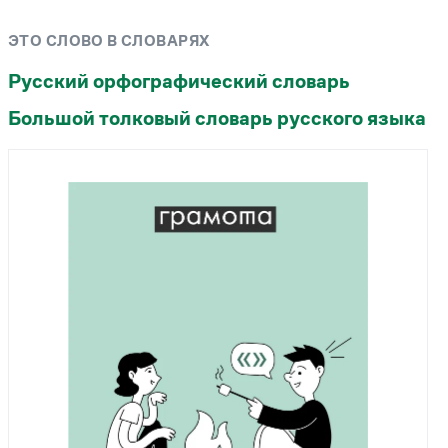
Рекомендуем
ЭТО СЛОВО В СЛОВАРЯХ
Учебник Грамоты
Русский орфографический словарь
Большой толковый словарь русского языка
Правила русского языка: от азов до тонкостей
Интерактивные упражнения: от простого к
сложному
Скороговорки
Издательство
Словари
Научпоп
Учебники и справочники
Все книги