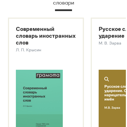
словари
Русский орфографический словарь
Большой толковый словарь русского языка
Большой толковый словарь русских существительных
Современный
Русское с
Большой толковый словарь русских глаголов
словарь иностранных
ударение
Современный словарь иностранных слов
слов
М. В. Зарва
Звук – технология синтеза платформы
SaluteSpeech
Л. П. Крысин
Подробнее о метасловаре