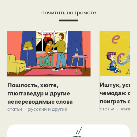
почитать на грамоте
Иштук, уськ
Пошлость, хюгге,
чемодан: се
глюггаведур и другие
поиграть с д
непереводимые слова
статьи
жизнь 
статьи
русский и другие