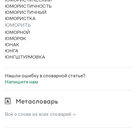
Статьи
ЮМОРИСТИЧНОСТЬ
Монологи
ЮМОРИСТИЧНЫЙ
Интервью
ЮМОРИСТКА
Лекции и подкасты
ЮМОРИТЬ
Рекомендуем
ЮМОРНОЙ
ЮМОРОК
ЮНАК
ЮНГА
Учебник Грамоты
ЮНГШТУРМОВКА
Правила русского языка: от азов до тонкостей
Интерактивные упражнения: от простого к сложному
Нашли ошибку в словарной статье?
Скороговорки
Напишите нам
Метасловарь
Издательство
Всё о слове из всех словарей
Словари
Научпоп
Учебники и справочники
В метасловаре Грамоты в удобном виде собрана вся
Все книги
информация из следующих словарей: