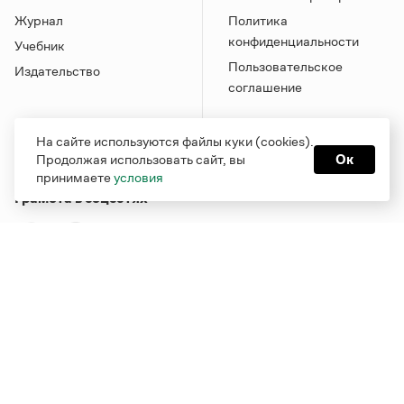
Журнал
Политика
конфиденциальности
Учебник
Пользовательское
Издательство
соглашение
На сайте используются файлы куки (cookies).
Продолжая использовать сайт, вы
Ок
принимаете
условия
Грамота в соцсетях
Функционирует при финансовой поддержке Министерства
цифрового развития, связи и массовых коммуникаций
Российской Федерации
Перейти на старую версию
Грамоты