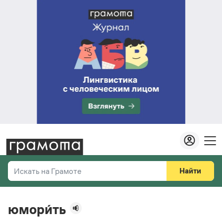
Найти
Искать на Грамоте
Везде
Справочная служба
юмори́ть