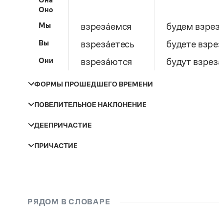
Оно
Мы
взреза́емся
будем взрез
Вы
взреза́етесь
будете взре
Они
взреза́ются
будут взрез
ФОРМЫ ПРОШЕДШЕГО ВРЕМЕНИ
ПОВЕЛИТЕЛЬНОЕ НАКЛОНЕНИЕ
Число и род
Прошедшее время
ДЕЕПРИЧАСТИЕ
Лицо
Мужской род
взреза́лся
взреза́ясь
ПРИЧАСТИЕ
Женский род
взреза́лась
Ты
взреза́йся
Залог
Настоящее время
Средний род
взреза́лось
Вы
взреза́йтесь
Множественное число
взреза́лись
РЯДОМ В СЛОВАРЕ
Действительное
взреза́ющийся