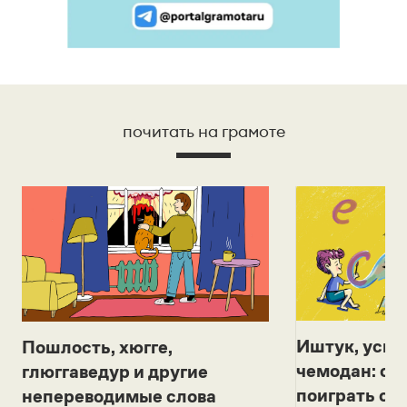
почитать на грамоте
Иштук, уськ
Пошлость, хюгге,
чемодан: се
глюггаведур и другие
поиграть с д
непереводимые слова