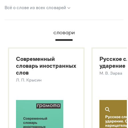
Всё о слове из всех словарей
В метасловаре Грамоты в удобном виде собрана вся
информация из следующих словарей:
словари
Русский орфографический словарь
Большой толковый словарь русского языка
Большой толковый словарь русских существительных
Современный
Русское с
Большой толковый словарь русских глаголов
словарь иностранных
ударение
Современный словарь иностранных слов
слов
М. В. Зарва
Звук – технология синтеза платформы
SaluteSpeech
Л. П. Крысин
Подробнее о метасловаре