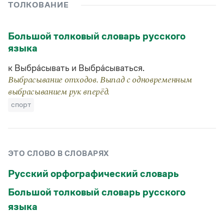
Управление в русском языке
Правила русской орфографии и пунктуации
ТОЛКОВАНИЕ
Словари русского языка как государственного
Словарь русских имён
(1956)
Словарь методических терминов
Большой толковый словарь русского
языка
Справочники
к Выбра́сывать и Выбра́сываться.
Правила русской орфографии и пунктуации
Русский язык. Краткий теоретический курс
Выбрасывание отходов. Выпад с одновременным
для школьников
выбрасыванием рук вперёд.
Письмовник
спорт
Справочник по пунктуации
Словарь-справочник трудностей
Справочник по фразеологии
Азбучные истины
Словарь-справочник непростые слова
ЭТО СЛОВО В СЛОВАРЯХ
Все справочники портала
Русский орфографический словарь
Большой толковый словарь русского
Журнал
языка
Новости и события