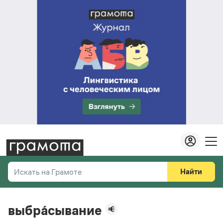
Найти
Искать на Грамоте
Везде
Справочная служба
выбра́сывание