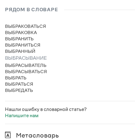
Статьи
Монологи
РЯДОМ В СЛОВАРЕ
Интервью
Лекции и подкасты
ВЫБРАКОВАТЬСЯ
Рекомендуем
ВЫБРАКОВКА
ВЫБРАНИТЬ
ВЫБРАНИТЬСЯ
ВЫБРАННЫЙ
Учебник Грамоты
ВЫБРАСЫВАНИЕ
ВЫБРАСЫВАТЕЛЬ
Правила русского языка: от азов до тонкостей
ВЫБРАСЫВАТЬСЯ
Интерактивные упражнения: от простого к сложному
ВЫБРАТЬ
Скороговорки
ВЫБРАТЬСЯ
ВЫБРЕДАТЬ
Издательство
Нашли ошибку в словарной статье?
Напишите нам
Словари
Научпоп
Учебники и справочники
Метасловарь
Все книги