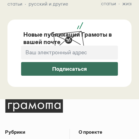
статьи
жизнь 
статьи
русский и другие
Новые публикации Грамоты в
вашей почте
Подписаться
Рубрики
О проекте