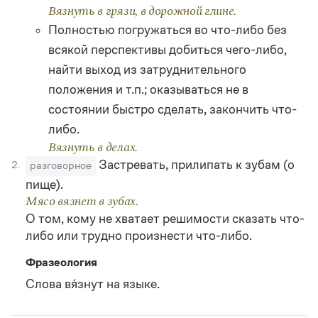
Статьи
Вязнуть в грязи, в дорожной глине.
Монологи
Полностью погружаться во что-либо без
Интервью
всякой перспективы добиться чего-либо,
Лекции и подкасты
Рекомендуем
найти выход из затруднительного
положения и т.п.; оказываться не в
состоянии быстро сделать, закончить что-
Учебник Грамоты
либо.
Вязнуть в делах.
Правила русского языка: от азов до тонкостей
Застревать, прилипать к зубам (о
Интерактивные упражнения: от простого к сложному
2.
разговорное
Скороговорки
пище).
Мясо вязнет в зубах.
О том, кому не хватает решимости сказать что-
Издательство
либо или трудно произнести что-либо.
Фразеология
Словари
Научпоп
Слова вя́знут на языке.
Учебники и справочники
Все книги