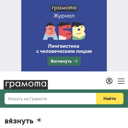
Найти
Искать на Грамоте
Везде
Справочная служба
вя́знуть