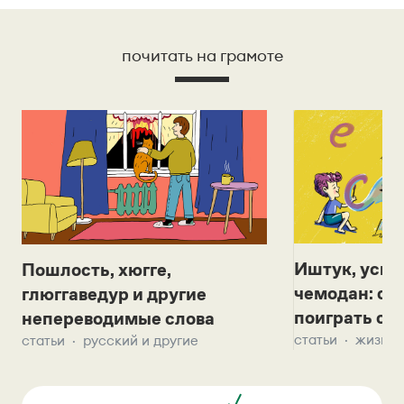
почитать на грамоте
Иштук, уськ
Пошлость, хюгге,
чемодан: се
глюггаведур и другие
поиграть с д
непереводимые слова
статьи
жизнь 
статьи
русский и другие