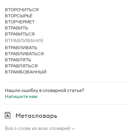
Статьи
Монологи
ВТОРОЧИТЬСЯ
Интервью
ВТОРСЫРЬЁ
Лекции и подкасты
ВТОРЧЕРМЕТ
Рекомендуем
ВТРАВИТЬ
ВТРАВИТЬСЯ
ВТРАВЛИВАНИЕ
ВТРАВЛИВАТЬ
Учебник Грамоты
ВТРАВЛИВАТЬСЯ
ВТРАВЛЯТЬ
Правила русского языка: от азов до тонкостей
ВТРАВЛЯТЬСЯ
Интерактивные упражнения: от простого к сложному
ВТРАМБОВАННЫЙ
Скороговорки
Нашли ошибку в словарной статье?
Напишите нам
Издательство
Словари
Метасловарь
Научпоп
Учебники и справочники
Всё о слове из всех словарей
Все книги