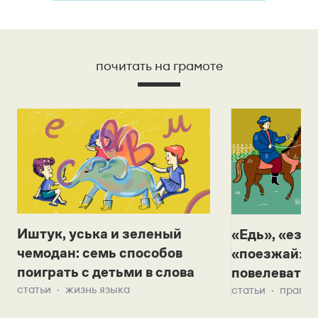
почитать на грамоте
Иштук, уська и зеленый
«Едь», «езж
чемодан: семь способов
«поезжай»? 
поиграть с детьми в слова
повелевать 
статьи
жизнь языка
статьи
правил