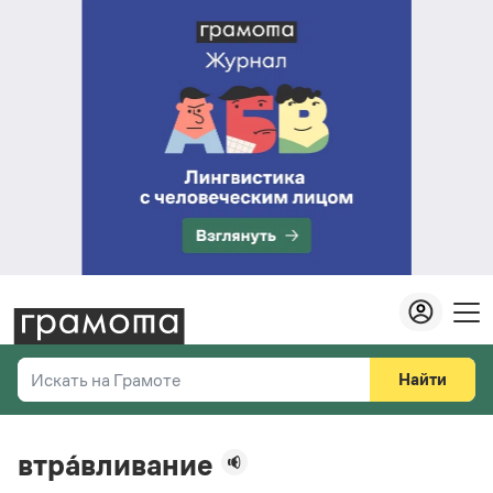
Найти
Искать на Грамоте
Везде
Справочная служба
втра́вливание