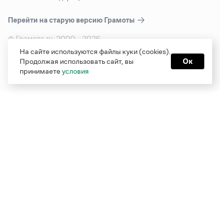
Перейти на старую версию
Грамоты
© Грамота.ru, 2000 – 2026
Свидетельство о регистрации СМИ: ЭЛ № ФС 77 - 84700,
На сайте используются файлы куки (cookies).
выдано 10.02.2023
Продолжая использовать сайт, вы
Ок
Дизайн — Мария Екимова /
Мотка
принимаете
условия
Реклама