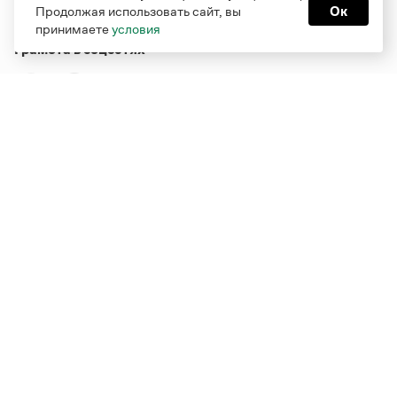
Продолжая использовать сайт, вы
Ок
принимаете
условия
Грамота в соцсетях
Функционирует при финансовой поддержке Министерства
цифрового развития, связи и массовых коммуникаций
Российской Федерации
Перейти на старую версию
Грамоты
© Грамота.ru, 2000 – 2026
Свидетельство о регистрации СМИ: ЭЛ № ФС 77 - 84700,
выдано 10.02.2023
Дизайн — Мария Екимова /
Мотка
Реклама