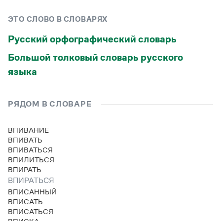
Статьи
Монологи
ЭТО СЛОВО В СЛОВАРЯХ
Интервью
Лекции и подкасты
Русский орфографический словарь
Рекомендуем
Большой толковый словарь русского
языка
Учебник Грамоты
РЯДОМ В СЛОВАРЕ
Правила русского языка: от азов до тонкостей
Интерактивные упражнения: от простого к сложному
Скороговорки
ВПИВАНИЕ
ВПИВАТЬ
ВПИВАТЬСЯ
ВПИЛИТЬСЯ
Издательство
ВПИРАТЬ
ВПИРАТЬСЯ
Словари
ВПИСАННЫЙ
Научпоп
ВПИСАТЬ
Учебники и справочники
ВПИСАТЬСЯ
Все книги