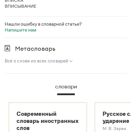
ВПИСКА
ВПИСЫВАНИЕ
Нашли ошибку в словарной статье?
Напишите нам
Метасловарь
Всё о слове из всех словарей
В метасловаре Грамоты в удобном виде собрана вся
информация из следующих словарей:
словари
Русский орфографический словарь
Большой толковый словарь русского языка
Большой толковый словарь русских существительных
Современный
Русское с
Большой толковый словарь русских глаголов
словарь иностранных
ударение
Современный словарь иностранных слов
слов
М. В. Зарва
Звук – технология синтеза платформы
SaluteSpeech