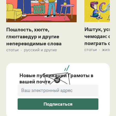
Иштук, уськ
Пошлость, хюгге,
чемодан: се
глюггаведур и другие
поиграть с д
непереводимые слова
статьи
жизнь 
статьи
русский и другие
Новые публикации Грамоты в
вашей почте
Подписаться