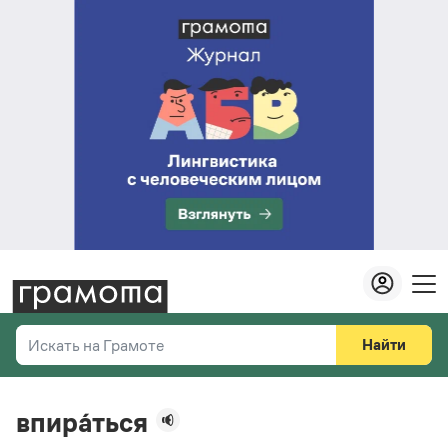
Найти
Искать на Грамоте
Везде
Справочная служба
впира́ться