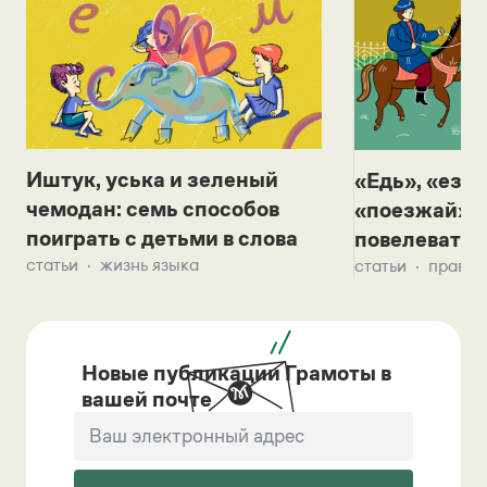
Иштук, уська и зеленый
«Едь», «езж
чемодан: семь способов
«поезжай»? 
поиграть с детьми в слова
повелевать 
статьи
жизнь языка
статьи
правил
Новые публикации Грамоты в
вашей почте