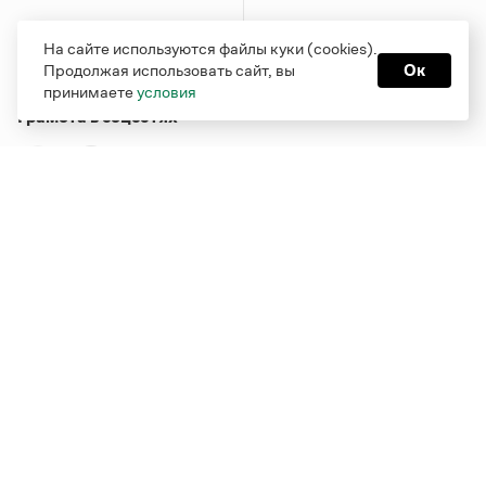
На сайте используются файлы куки (cookies).
Продолжая использовать сайт, вы
Ок
принимаете
условия
Грамота в соцсетях
Функционирует при финансовой поддержке Министерства
цифрового развития, связи и массовых коммуникаций
Российской Федерации
Перейти на старую версию
Грамоты
© Грамота.ru, 2000 – 2026
Свидетельство о регистрации СМИ: ЭЛ № ФС 77 - 84700,
выдано 10.02.2023
Дизайн — Мария Екимова /
Мотка