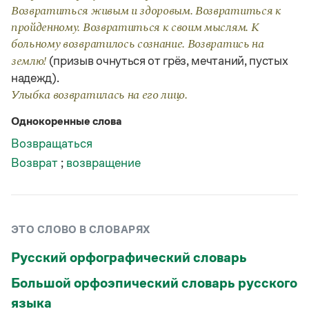
Статьи
Возвратиться живым и здоровым. Возвратиться к
Монологи
пройденному. Возвратиться к своим мыслям. К
Интервью
больному возвратилось сознание. Возвратись на
Лекции и подкасты
(призыв очнуться от грёз, мечтаний, пустых
землю!
Рекомендуем
надежд).
Улыбка возвратилась на его лицо.
Учебник Грамоты
Однокоренные слова
Возвращаться
Правила русского языка: от азов до тонкостей
Интерактивные упражнения: от простого к сложному
Возврат
;
возвращение
Скороговорки
Издательство
ЭТО СЛОВО В СЛОВАРЯХ
Русский орфографический словарь
Словари
Научпоп
Большой орфоэпический словарь русского
Учебники и справочники
Все книги
языка