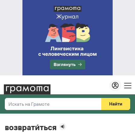
Найти
Искать на Грамоте
Везде
Справочная служба
возврати́ться