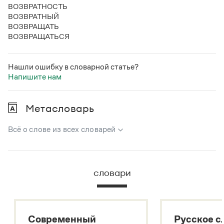
ВОЗВРАТНОСТЬ
ВОЗВРАТНЫЙ
ВОЗВРАЩАТЬ
ВОЗВРАЩАТЬСЯ
Нашли ошибку в словарной статье?
Напишите нам
Метасловарь
Всё о слове из всех словарей
В метасловаре Грамоты в удобном виде собрана вся
информация из следующих словарей:
словари
Русский орфографический словарь
Большой толковый словарь русского языка
Большой толковый словарь русских существительных
Современный
Русское с
Большой толковый словарь русских глаголов