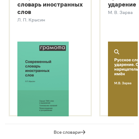
словарь иностранных
ударение
Современный словарь иностранных слов
слов
М. В. Зарва
Звук – технология синтеза платформы
SaluteSpeech
Л. П. Крысин
Подробнее о метасловаре
Все словари